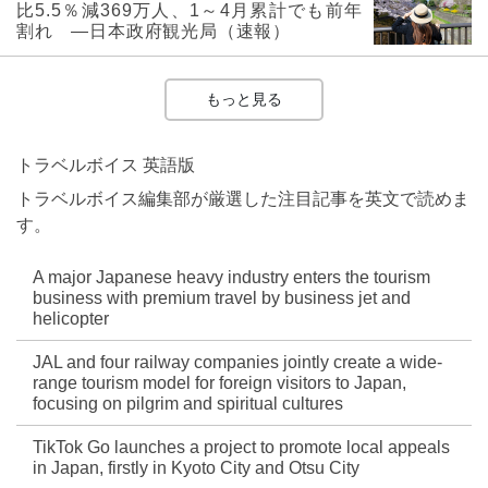
比5.5％減369万人、1～4月累計でも前年
割れ ―日本政府観光局（速報）
もっと見る
トラベルボイス 英語版
トラベルボイス編集部が厳選した注目記事を英文で読めま
す。
A major Japanese heavy industry enters the tourism
business with premium travel by business jet and
helicopter
JAL and four railway companies jointly create a wide-
range tourism model for foreign visitors to Japan,
focusing on pilgrim and spiritual cultures
TikTok Go launches a project to promote local appeals
in Japan, firstly in Kyoto City and Otsu City