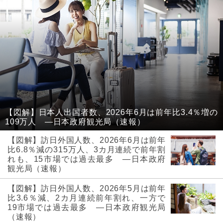
【図解】日本人出国者数、2026年6月は前年比3.4％増の
109万人 ―日本政府観光局（速報）
【図解】訪日外国人数、2026年6月は前年
比6.8％減の315万人、3カ月連続で前年割
れも、15市場では過去最多 ―日本政府
観光局（速報）
【図解】訪日外国人数、2026年5月は前年
比3.6％減、2カ月連続前年割れ、一方で
19市場では過去最多 ―日本政府観光局
（速報）