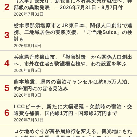
【人事】観光庁、新長官に木村典央氏が就任へ、幹
部級の異動発表 ―2026年7月31日・8月7日付
2026年7月31日
栃木県那須塩原市とJR東日本、関係人口創出で連
携、二地域居住の実践支援、「ご当地Suica」の検
討も
2026年8月4日
兵庫県丹波篠山市、「獣害対策」から関係人口創出
へ、市外在住者が防護柵点検や、わな設置を学ぶ
2026年8月5日
熊本地震、県内の宿泊キャンセルは約6.5万人泊、
約9億円にのぼる見込み
2026年8月3日
LCCピーチ、新たに大幅遅延・欠航時の宿泊・交
通費を補償、国内線1万円・国際線2万円まで
2026年7月31日
ロケ地めぐりが富裕層旅行を変える、観光地にもた