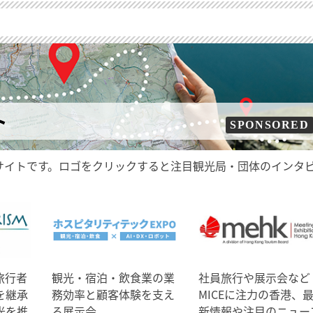
ト
SPONSORED
サイトです。ロゴをクリックすると注目観光局・団体のインタ
旅行者
観光・宿泊・飲食業の業
社員旅行や展示会など
を継承
務効率と顧客体験を支え
MICEに注力の香港、
光を推
る展示会
新情報や注目のニュー