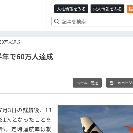
入札情報をみる
求人情報をみる
60万人達成
年で60万人達成
メールに転送
このページ
7月3日の就航後、13
881人となったことを
1％。定時運航率は就