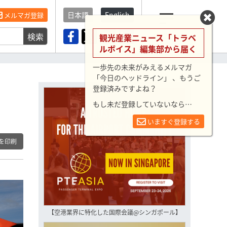
日本語
English
メルマガ登録
検索
メニュー
観光産業ニュース「トラベ
ルボイス」編集部から届く
一歩先の未来がみえるメルマガ
「今日のヘッドライン」 、もうご
登録済みですよね？
もし未だ登録していないなら…
いますぐ登録する
を印刷
【空港業界に特化した国際会議@シンガポール】