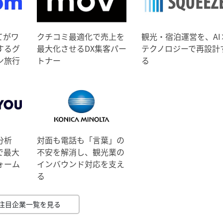
てがワ
クチコミ最適化で売上を
観光・宿泊運営を、AI
するグ
最大化させるDX集客パー
テクノロジーで再設計
ン旅行
トナー
る
分析
対面も電話も「言葉」の
で最大
不安を解消し、観光業の
ォーム
インバウンド対応を支え
る
注目企業一覧を見る