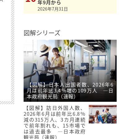
年9月から
2026年7月31日
図解シリーズ
【図解】日本人出国者数、2026年6
月は前年比3.4％増の109万人 ―日
本政府観光局（速報）
【図解】訪日外国人数、
2026年6月は前年比6.8％
減の315万人、3カ月連続
で前年割れも、15市場で
は過去最多 ―日本政府
観光局（速報）