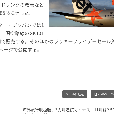
ンドリングの改善など
は85％に達した。
ター・ジャパンでは1
／関空路線のGK101
00円で販売する。そのほかのラッキーフライデーセール
ムページで公開する。
メールに転送
このページ
海外旅行取扱額、3カ月連続マイナス－11月は2.5