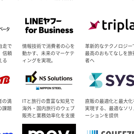
自走で
情報技術で消費者の心を
革新的なテクノロジー
、信頼
動かす、未来のマーケテ
最高のおもてなしを旅
える
ィングを実現。
者へ
者の満
ITと旅行の豊富な知見で
直販の最適化と最大化
の課題
海外・国内旅行のウェブ
実現する、最適なソリ
販売と業務効率化を支援
ーションを提供