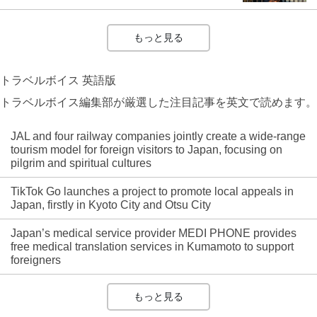
もっと見る
トラベルボイス 英語版
トラベルボイス編集部が厳選した注目記事を英文で読めます。
JAL and four railway companies jointly create a wide-range
tourism model for foreign visitors to Japan, focusing on
pilgrim and spiritual cultures
TikTok Go launches a project to promote local appeals in
Japan, firstly in Kyoto City and Otsu City
Japan’s medical service provider MEDI PHONE provides
free medical translation services in Kumamoto to support
foreigners
もっと見る