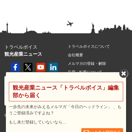
トラベルボイスについて
トラベルボイス
観光産業ニュース
会社概要
メルマガの登録・解除
引用・転載について
プライバシーポリシー
観光産業ニュース「トラベルボイス」編集
利用規約
部から届く
サイトマップ
広告メニュー・料金
一歩先の未来がみえるメルマガ「今日のヘッドライン」 、も
うご登録済みですよね？
プレスリリース窓口
© 2026 travel voice.
もし未だ登録していないなら…
求人広告
お問合せ