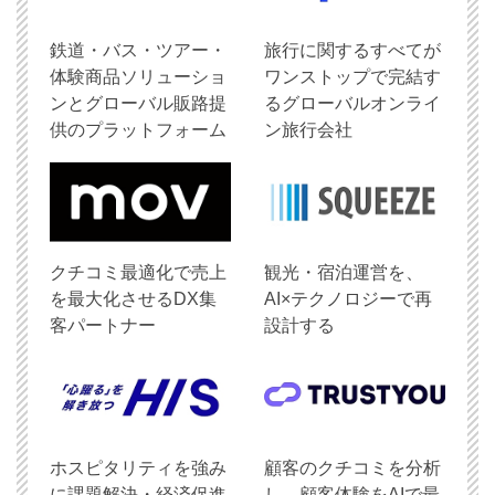
鉄道・バス・ツアー・
旅行に関するすべてが
体験商品ソリューショ
ワンストップで完結す
ンとグローバル販路提
るグローバルオンライ
供のプラットフォーム
ン旅行会社
クチコミ最適化で売上
観光・宿泊運営を、
を最大化させるDX集
AI×テクノロジーで再
客パートナー
設計する
ホスピタリティを強み
顧客のクチコミを分析
に課題解決・経済促進
し、顧客体験をAIで最