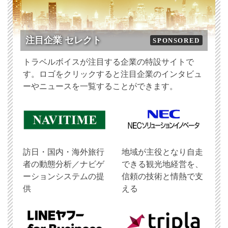
注目企業 セレクト
SPONSORED
トラベルボイスが注目する企業の特設サイトで
す。ロゴをクリックすると注目企業のインタビュ
ーやニュースを一覧することができます。
訪日・国内・海外旅行
地域が主役となり自走
者の動態分析／ナビゲ
できる観光地経営を、
ーションシステムの提
信頼の技術と情熱で支
供
える