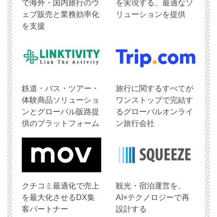
で海外・国内旅行のウ
を実現する、最適なソ
ェブ販売と業務効率化
リューションを提供
を支援
鉄道・バス・ツアー・
旅行に関するすべてが
体験商品ソリューショ
ワンストップで完結す
ンとグローバル販路提
るグローバルオンライ
供のプラットフォーム
ン旅行会社
クチコミ最適化で売上
観光・宿泊運営を、
を最大化させるDX集
AI×テクノロジーで再
客パートナー
設計する