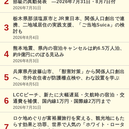
部級の異動発表 ―2026年7月31日・8月7日付
2026年7月31日
栃木県那須塩原市とJR東日本、関係人口創出で連
携、二地域居住の実践支援、「ご当地Suica」の検
討も
2026年8月4日
熊本地震、県内の宿泊キャンセルは約6.5万人泊、
約9億円にのぼる見込み
2026年8月3日
兵庫県丹波篠山市、「獣害対策」から関係人口創出
へ、市外在住者が防護柵点検や、わな設置を学ぶ
2026年8月5日
LCCピーチ、新たに大幅遅延・欠航時の宿泊・交
通費を補償、国内線1万円・国際線2万円まで
2026年7月31日
ロケ地めぐりが富裕層旅行を変える、観光地にもた
らす効果と功罪、世界で人気の「ホワイト・ロータ