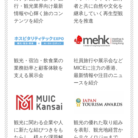
行・観光業界向け最新
者と共に自然や文化を
情報や心輝く旅のコン
継承していく再生型観
テンツを紹介
光を推進
観光・宿泊・飲食業の
社員旅行や展示会など
業務効率と顧客体験を
MICEに注力の香港、
支える展示会
最新情報や注目のニュ
ースを紹介
観光に関わる企業や人
観光の優れた取り組み
に新たな結びつきをも
を表彰、観光地経営か
たらし、様々な課題解
らテクノロジーまで