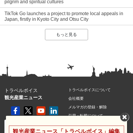
pilgrim and spiritual cultures
TikTok Go launches a project to promote local appeals in
Japan, firstly in Kyoto City and Otsu City
もっと見る
トラベルボイスについて
トラベルボイス
観光産業ニュース
会社概要
メルマガの登録・解除
引用・転載について
プライバシーポリシー
観光産業ニュース「トラベルボイス」編集
利用規約