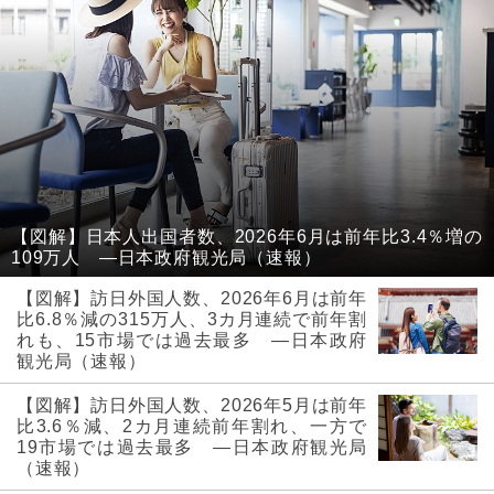
【図解】日本人出国者数、2026年6月は前年比3.4％増の
109万人 ―日本政府観光局（速報）
【図解】訪日外国人数、2026年6月は前年
比6.8％減の315万人、3カ月連続で前年割
れも、15市場では過去最多 ―日本政府
観光局（速報）
【図解】訪日外国人数、2026年5月は前年
比3.6％減、2カ月連続前年割れ、一方で
19市場では過去最多 ―日本政府観光局
（速報）