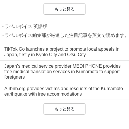
もっと見る
トラベルボイス 英語版
トラベルボイス編集部が厳選した注目記事を英文で読めます。
TikTok Go launches a project to promote local appeals in
Japan, firstly in Kyoto City and Otsu City
Japan’s medical service provider MEDI PHONE provides
free medical translation services in Kumamoto to support
foreigners
Airbnb.org provides victims and rescuers of the Kumamoto
earthquake with free accommodations
もっと見る