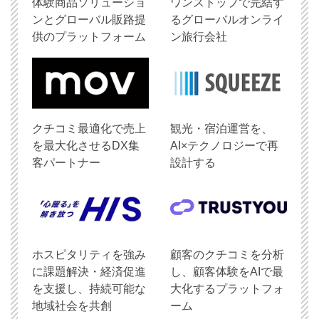
体験商品ソリューショ
ワンストップで完結す
ンとグローバル販路提
るグローバルオンライ
供のプラットフォーム
ン旅行会社
クチコミ最適化で売上
観光・宿泊運営を、
を最大化させるDX集
AI×テクノロジーで再
客パートナー
設計する
ホスピタリティを強み
顧客のクチコミを分析
に課題解決・経済促進
し、顧客体験をAIで最
を支援し、持続可能な
大化するプラットフォ
地域社会を共創
ーム