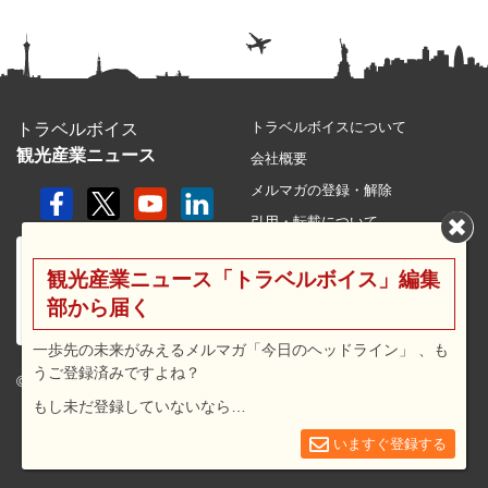
トラベルボイスについて
トラベルボイス
観光産業ニュース
会社概要
メルマガの登録・解除
引用・転載について
プライバシーポリシー
観光産業ニュース「トラベルボイス」編集
利用規約
部から届く
サイトマップ
広告メニュー・料金
一歩先の未来がみえるメルマガ「今日のヘッドライン」 、も
うご登録済みですよね？
プレスリリース窓口
© 2026 travel voice.
もし未だ登録していないなら…
求人広告
お問合せ
いますぐ登録する