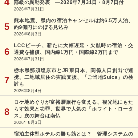
部級の異動発表 ―2026年7月31日・8月7日付
2026年7月31日
熊本地震、県内の宿泊キャンセルは約6.5万人泊、
約9億円にのぼる見込み
2026年8月3日
LCCピーチ、新たに大幅遅延・欠航時の宿泊・交
通費を補償、国内線1万円・国際線2万円まで
2026年7月31日
栃木県那須塩原市とJR東日本、関係人口創出で連
携、二地域居住の実践支援、「ご当地Suica」の検
討も
2026年8月4日
ロケ地めぐりが富裕層旅行を変える、観光地にもた
らす効果と功罪、世界で人気の「ホワイト・ロータ
ス」次の舞台は南仏
2026年8月3日
宿泊主体型ホテルの勝ち筋とは？ 管理システムの