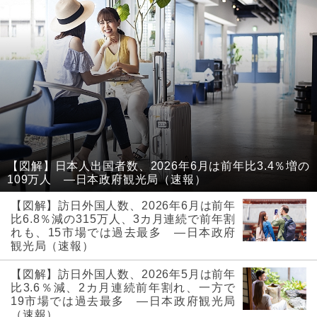
【図解】日本人出国者数、2026年6月は前年比3.4％増の
109万人 ―日本政府観光局（速報）
【図解】訪日外国人数、2026年6月は前年
比6.8％減の315万人、3カ月連続で前年割
れも、15市場では過去最多 ―日本政府
観光局（速報）
【図解】訪日外国人数、2026年5月は前年
比3.6％減、2カ月連続前年割れ、一方で
19市場では過去最多 ―日本政府観光局
（速報）