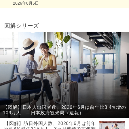
2026年8月5日
図解シリーズ
【図解】日本人出国者数、2026年6月は前年比3.4％増の
109万人 ―日本政府観光局（速報）
【図解】訪日外国人数、2026年6月は前年
比6.8％減の315万人、3カ月連続で前年割