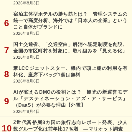
2026年8月3日
宿泊主体型ホテルの勝ち筋とは？ 管理システムの
統一で高度分析、海外では「日本人の企業」という
こと自体がブランドに
2026年8月3日
国土交通省、「交通空白」解消へ認定制度を創設、
全国の市区町村を対象に、取り組みを「見える化」
2026年8月5日
豪LCCジェットスター、機内で頭上棚の利用を有
料化、座席下バッグ1個は無料
2026年8月6日
AIが変えるDMOの役割とは？ 観光の新運営モデ
ル「デスティネーション・アズ・ア・サービス」
（DaaS）が必要な理由【外電】
2026年8月4日
Z世代富裕層8カ国の旅行志向レポート発表、少人
数グループ化は前年比17％増 ―マリオット調査