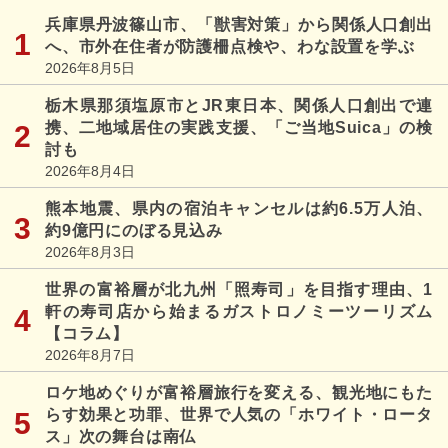
兵庫県丹波篠山市、「獣害対策」から関係人口創出
へ、市外在住者が防護柵点検や、わな設置を学ぶ
2026年8月5日
栃木県那須塩原市とJR東日本、関係人口創出で連
携、二地域居住の実践支援、「ご当地Suica」の検
討も
2026年8月4日
熊本地震、県内の宿泊キャンセルは約6.5万人泊、
約9億円にのぼる見込み
2026年8月3日
世界の富裕層が北九州「照寿司」を目指す理由、1
軒の寿司店から始まるガストロノミーツーリズム
【コラム】
2026年8月7日
ロケ地めぐりが富裕層旅行を変える、観光地にもた
らす効果と功罪、世界で人気の「ホワイト・ロータ
ス」次の舞台は南仏