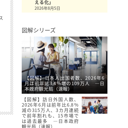
える化」
2026年8月5日
最
ス
図解シリーズ
【図解】日本人出国者数、2026年6
月は前年比3.4％増の109万人 ―日
本政府観光局（速報）
【図解】訪日外国人数、
2026年6月は前年比6.8％
減の315万人、3カ月連続
で前年割れも、15市場で
は過去最多 ―日本政府
観光局（速報）