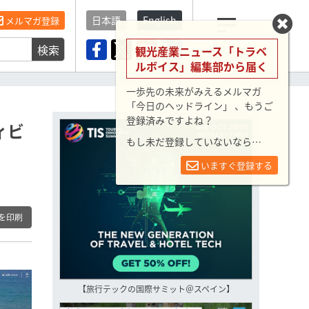
日本語
English
メルマガ登録
検索
メニュー
観光産業ニュース「トラベ
ルボイス」編集部から届く
一歩先の未来がみえるメルマガ
「今日のヘッドライン」 、もうご
登録済みですよね？
ィビ
もし未だ登録していないなら…
いますぐ登録する
を印刷
【旅行テックの国際サミット＠スペイン】