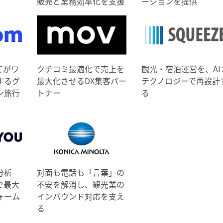
販売と業務効率化を支援
ーションを提供
てがワ
クチコミ最適化で売上を
観光・宿泊運営を、AI
するグ
最大化させるDX集客パー
テクノロジーで再設計
ン旅行
トナー
る
分析
対面も電話も「言葉」の
で最大
不安を解消し、観光業の
ォーム
インバウンド対応を支え
る