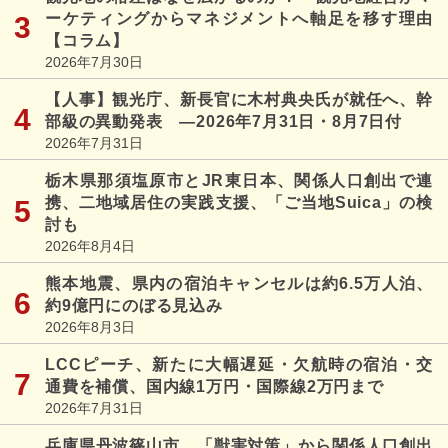
ーケティングからマネジメントへ軸足を移す理由
【コラム】
2026年7月30日
【人事】観光庁、新長官に木村典央氏が就任へ、幹
部級の異動発表 ―2026年7月31日・8月7日付
2026年7月31日
栃木県那須塩原市とJR東日本、関係人口創出で連
携、二地域居住の実践支援、「ご当地Suica」の検
討も
2026年8月4日
熊本地震、県内の宿泊キャンセルは約6.5万人泊、
約9億円にのぼる見込み
2026年8月3日
LCCピーチ、新たに大幅遅延・欠航時の宿泊・交
通費を補償、国内線1万円・国際線2万円まで
2026年7月31日
兵庫県丹波篠山市、「獣害対策」から関係人口創出