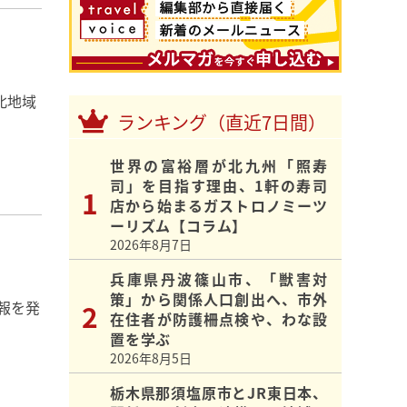
北地域
ランキング（直近7日間）
世界の富裕層が北九州「照寿
司」を目指す理由、1軒の寿司
店から始まるガストロノミーツ
ーリズム【コラム】
2026年8月7日
兵庫県丹波篠山市、「獣害対
策」から関係人口創出へ、市外
報を発
在住者が防護柵点検や、わな設
置を学ぶ
2026年8月5日
栃木県那須塩原市とJR東日本、