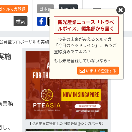
日本語
English
メルマガ登録
検索
メニュー
観光産業ニュース「トラベ
ルボイス」編集部から届く
一歩先の未来がみえるメルマガ
公募型プロポーザルの実施
「今日のヘッドライン」 、もうご
登録済みですよね？
実施
もし未だ登録していないなら…
いますぐ登録する
施業務
【空港業界に特化した国際会議@シンガポール】
用し、