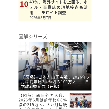
43％、海外サイトを上回る、ホ
テル・百貨店の現地接点も活
用 ―デロイト調査
2026年8月7日
図解シリーズ
【図解】日本人出国者数、2026年6
月は前年比3.4％増の109万人 ―日
本政府観光局（速報）
【図解】訪日外国人数、
2026年6月は前年比6.8％
減の315万人、3カ月連続