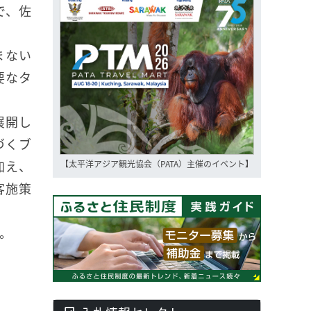
で、佐
まない
要なタ
展開し
づくブ
加え、
【太平洋アジア観光協会（PATA）主催のイベント】
客施策
。