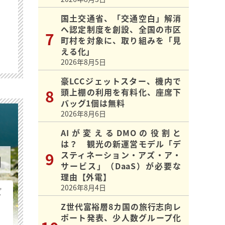
国土交通省、「交通空白」解消
へ認定制度を創設、全国の市区
町村を対象に、取り組みを「見
える化」
2026年8月5日
豪LCCジェットスター、機内で
頭上棚の利用を有料化、座席下
バッグ1個は無料
2026年8月6日
AIが変えるDMOの役割と
は？ 観光の新運営モデル「デ
スティネーション・アズ・ア・
サービス」（DaaS）が必要な
理由【外電】
2026年8月4日
ビ
Z世代富裕層8カ国の旅行志向レ
ポート発表、少人数グループ化