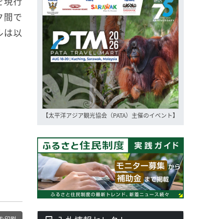
を現行
ク間で
ルは以
【太平洋アジア観光協会（PATA）主催のイベント】