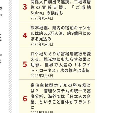
関係人口創出で連携、二地域居
住の実践支援、「ご当地
を
Suica」の検討も
ュ
2026年8月4日
熊本地震、県内の宿泊キャンセ
ルは約6.5万人泊、約9億円にの
ぼる見込み
2026年8月3日
ロケ地めぐりが富裕層旅行を変
×
える、観光地にもたらす効果と
す
功罪、世界で人気の「ホワイ
ト・ロータス」次の舞台は南仏
2026年8月3日
宿泊主体型ホテルの勝ち筋と
は？ 管理システムの統一で高
度分析、海外では「日本人の企
業」ということ自体がブランド
に
2026年8月3日