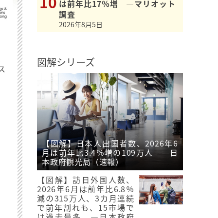
は前年比17％増 ―マリオット
調査
2026年8月5日
最
図解シリーズ
ス
【図解】日本人出国者数、2026年6
月は前年比3.4％増の109万人 ―日
本政府観光局（速報）
【図解】訪日外国人数、
2026年6月は前年比6.8％
減の315万人、3カ月連続
で前年割れも、15市場で
は過去最多 ―日本政府