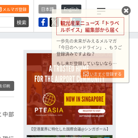
日本語
English
メルマガ登録
検索
メニュー
観光産業ニュース「トラベ
ルボイス」編集部から届く
一歩先の未来がみえるメルマガ
「今日のヘッドライン」 、もうご
登録済みですよね？
もし未だ登録していないなら…
いますぐ登録する
を印刷
と中部
【空港業界に特化した国際会議@シンガポール】