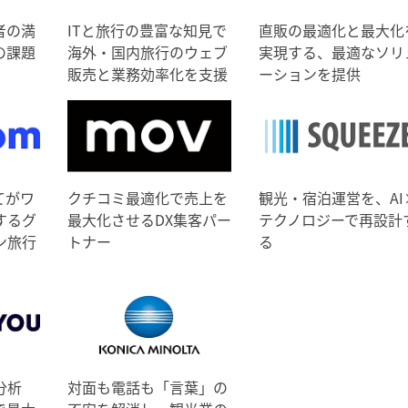
者の満
ITと旅行の豊富な知見で
直販の最適化と最大化
の課題
海外・国内旅行のウェブ
実現する、最適なソリ
販売と業務効率化を支援
ーションを提供
てがワ
クチコミ最適化で売上を
観光・宿泊運営を、AI
するグ
最大化させるDX集客パー
テクノロジーで再設計
ン旅行
トナー
る
分析
対面も電話も「言葉」の