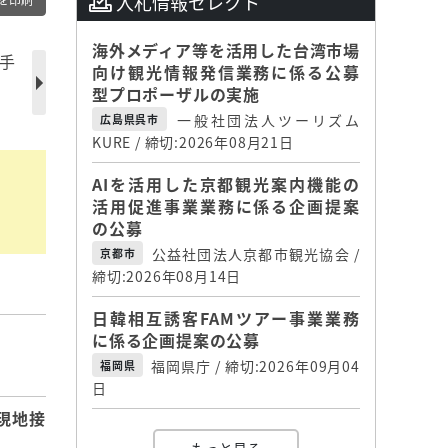
入札情報セレクト
を印刷
海外メディア等を活用した台湾市場
手
向け観光情報発信業務に係る公募
型プロポーザルの実施
一般社団法人ツーリズム
広島県呉市
KURE / 締切:2026年08月21日
AIを活用した京都観光案内機能の
活用促進事業業務に係る企画提案
の公募
公益社団法人京都市観光協会 /
京都市
締切:2026年08月14日
日韓相互誘客FAMツアー事業業務
に係る企画提案の公募
】
福岡県庁 / 締切:2026年09月04
福岡県
日
現地接