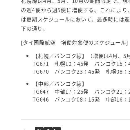
札幌線は4月、5月、10月の期間限定で、
の週4便から週5便に増便する。これにより
は夏期スケジュールにおいて、最多時には週
下の通り。
[タイ国際航空 増便対象便のスケジュール]
【札幌／バンコク線】（増便は4月、5月
TG671 札幌10：45発 バンコク1
TG670 バンコク23：45発 札幌0
【中部／バンコク線】
TG647 中部17：25発 バンコク2
TG646 バンコク08：15発 中部1