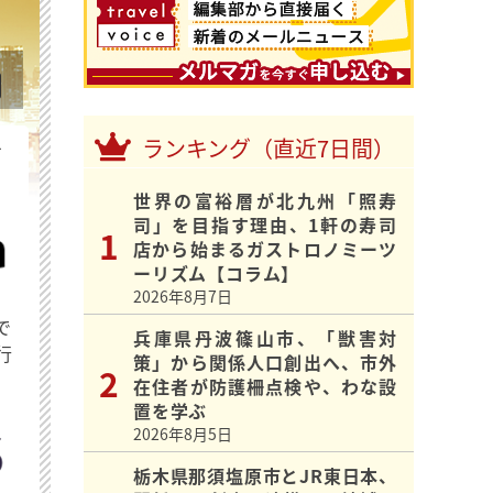
ランキング（直近7日間）
を
世界の富裕層が北九州「照寿
司」を目指す理由、1軒の寿司
店から始まるガストロノミーツ
ーリズム【コラム】
2026年8月7日
で
兵庫県丹波篠山市、「獣害対
行
策」から関係人口創出へ、市外
在住者が防護柵点検や、わな設
置を学ぶ
2026年8月5日
栃木県那須塩原市とJR東日本、