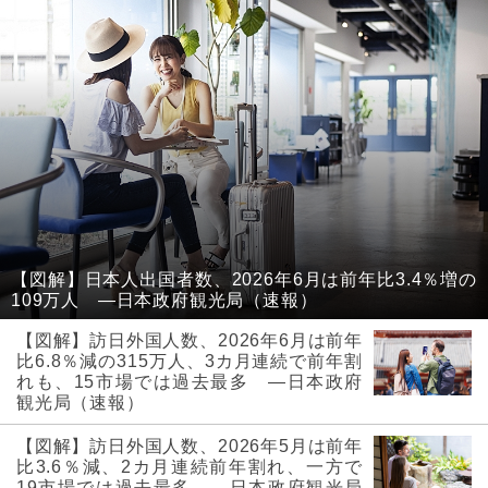
【図解】日本人出国者数、2026年6月は前年比3.4％増の
109万人 ―日本政府観光局（速報）
【図解】訪日外国人数、2026年6月は前年
比6.8％減の315万人、3カ月連続で前年割
れも、15市場では過去最多 ―日本政府
観光局（速報）
【図解】訪日外国人数、2026年5月は前年
比3.6％減、2カ月連続前年割れ、一方で
19市場では過去最多 ―日本政府観光局