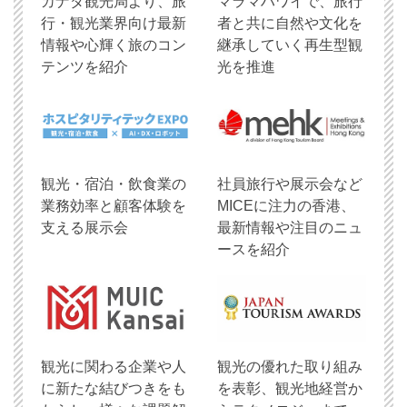
​カナダ観光局より、旅
マラマハワイで、旅行
行・観光業界向け最新
者と共に自然や文化を
情報や心輝く旅のコン
継承していく再生型観
テンツを紹介
光を推進
観光・宿泊・飲食業の
社員旅行や展示会など
業務効率と顧客体験を
MICEに注力の香港、
支える展示会
最新情報や注目のニュ
ースを紹介
観光に関わる企業や人
観光の優れた取り組み
に新たな結びつきをも
を表彰、観光地経営か