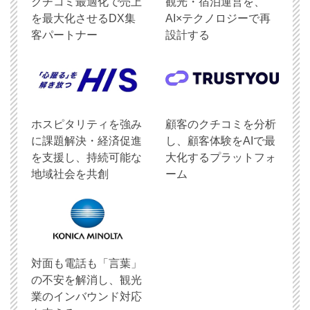
クチコミ最適化で売上
観光・宿泊運営を、
を最大化させるDX集
AI×テクノロジーで再
客パートナー
設計する
ホスピタリティを強み
顧客のクチコミを分析
に課題解決・経済促進
し、顧客体験をAIで最
を支援し、持続可能な
大化するプラットフォ
地域社会を共創
ーム
対面も電話も「言葉」
の不安を解消し、観光
業のインバウンド対応