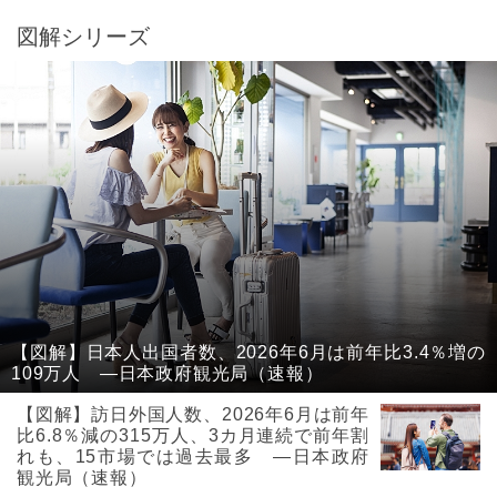
図解シリーズ
【図解】日本人出国者数、2026年6月は前年比3.4％増の
109万人 ―日本政府観光局（速報）
【図解】訪日外国人数、2026年6月は前年
比6.8％減の315万人、3カ月連続で前年割
れも、15市場では過去最多 ―日本政府
観光局（速報）