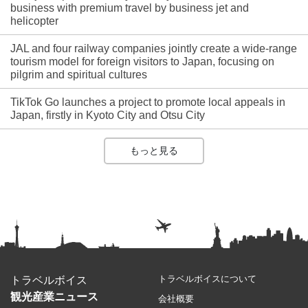
business with premium travel by business jet and
helicopter
JAL and four railway companies jointly create a wide-range
tourism model for foreign visitors to Japan, focusing on
pilgrim and spiritual cultures
TikTok Go launches a project to promote local appeals in
Japan, firstly in Kyoto City and Otsu City
もっと見る
トラベルボイスについて
トラベルボイス
観光産業ニュース
会社概要