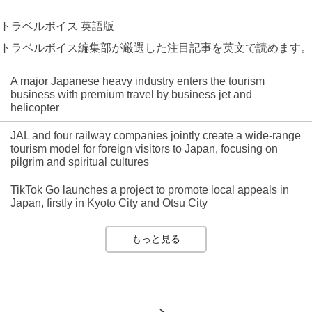
トラベルボイス 英語版
トラベルボイス編集部が厳選した注目記事を英文で読めます。
A major Japanese heavy industry enters the tourism
business with premium travel by business jet and
helicopter
JAL and four railway companies jointly create a wide-range
tourism model for foreign visitors to Japan, focusing on
pilgrim and spiritual cultures
TikTok Go launches a project to promote local appeals in
Japan, firstly in Kyoto City and Otsu City
もっと見る