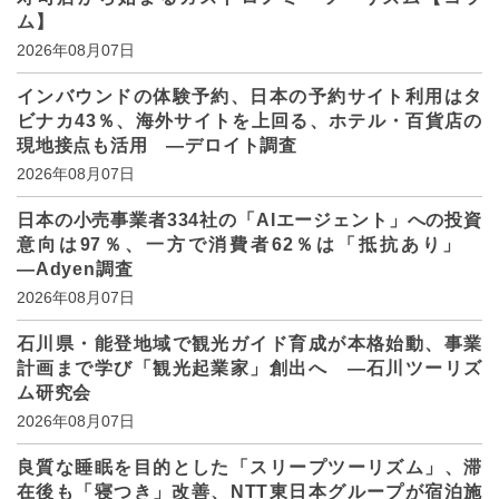
ム】
2026年08月07日
インバウンドの体験予約、日本の予約サイト利用はタ
ビナカ43％、海外サイトを上回る、ホテル・百貨店の
現地接点も活用 ―デロイト調査
2026年08月07日
日本の小売事業者334社の「AIエージェント」への投資
意向は97％、一方で消費者62％は「抵抗あり」
―Adyen調査
2026年08月07日
石川県・能登地域で観光ガイド育成が本格始動、事業
計画まで学び「観光起業家」創出へ ―石川ツーリズ
ム研究会
2026年08月07日
良質な睡眠を目的とした「スリープツーリズム」、滞
在後も「寝つき」改善、NTT東日本グループが宿泊施