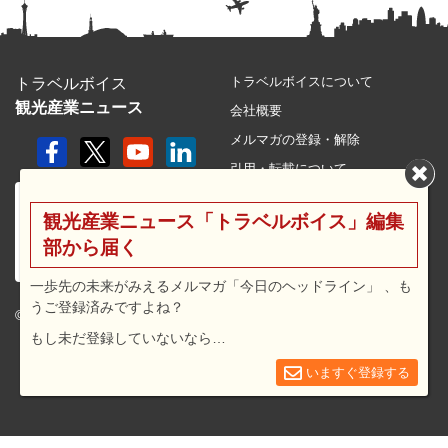
トラベルボイスについて
トラベルボイス
観光産業ニュース
会社概要
メルマガの登録・解除
引用・転載について
プライバシーポリシー
観光産業ニュース「トラベルボイス」編集
利用規約
部から届く
サイトマップ
広告メニュー・料金
一歩先の未来がみえるメルマガ「今日のヘッドライン」 、も
うご登録済みですよね？
プレスリリース窓口
© 2026 travel voice.
もし未だ登録していないなら…
求人広告
お問合せ
いますぐ登録する