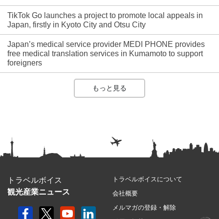
TikTok Go launches a project to promote local appeals in
Japan, firstly in Kyoto City and Otsu City
Japan’s medical service provider MEDI PHONE provides
free medical translation services in Kumamoto to support
foreigners
もっと見る
トラベルボイスについて
トラベルボイス
観光産業ニュース
会社概要
メルマガの登録・解除