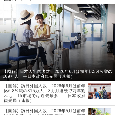
【図解】日本人出国者数、2026年6月は前年比3.4％増の
109万人 ―日本政府観光局（速報）
【図解】訪日外国人数、2026年6月は前年
比6.8％減の315万人、3カ月連続で前年割
れも、15市場では過去最多 ―日本政府
観光局（速報）
【図解】訪日外国人数、2026年5月は前年