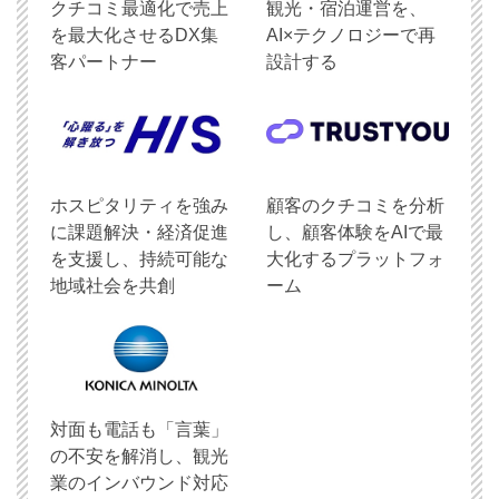
クチコミ最適化で売上
観光・宿泊運営を、
を最大化させるDX集
AI×テクノロジーで再
客パートナー
設計する
ホスピタリティを強み
顧客のクチコミを分析
に課題解決・経済促進
し、顧客体験をAIで最
を支援し、持続可能な
大化するプラットフォ
地域社会を共創
ーム
対面も電話も「言葉」
の不安を解消し、観光
業のインバウンド対応