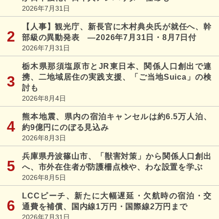
2026年7月31日
【人事】観光庁、新長官に木村典央氏が就任へ、幹
部級の異動発表 ―2026年7月31日・8月7日付
2026年7月31日
栃木県那須塩原市とJR東日本、関係人口創出で連
携、二地域居住の実践支援、「ご当地Suica」の検
討も
2026年8月4日
熊本地震、県内の宿泊キャンセルは約6.5万人泊、
約9億円にのぼる見込み
2026年8月3日
兵庫県丹波篠山市、「獣害対策」から関係人口創出
へ、市外在住者が防護柵点検や、わな設置を学ぶ
2026年8月5日
LCCピーチ、新たに大幅遅延・欠航時の宿泊・交
通費を補償、国内線1万円・国際線2万円まで
2026年7月31日