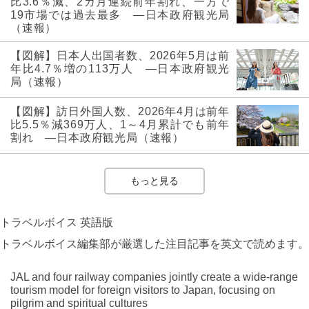
比3.6％減、2カ月連続前年割れ、一方で
19市場では過去最多 ―日本政府観光局
（速報）
【図解】日本人出国者数、2026年5月は前
年比4.7％増の113万人 ―日本政府観光
局（速報）
【図解】訪日外国人数、2026年4月は前年
比5.5％減369万人、1～4月累計でも前年
割れ ―日本政府観光局（速報）
もっと見る
トラベルボイス 英語版
トラベルボイス編集部が厳選した注目記事を英文で読めます。
JAL and four railway companies jointly create a wide-range
tourism model for foreign visitors to Japan, focusing on
pilgrim and spiritual cultures