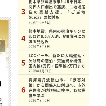
栃木県那須塩原市とJR東日本、
関係人口創出で連携、二地域居
住の実践支援、「ご当地
Suica」の検討も
2026年8月4日
熊本地震、県内の宿泊キャンセ
ルは約6.5万人泊、約9億円にの
ぼる見込み
2026年8月3日
LCCピーチ、新たに大幅遅延・
欠航時の宿泊・交通費を補償、
を
国内線1万円・国際線2万円まで
2026年7月31日
兵庫県丹波篠山市、「獣害対
策」から関係人口創出へ、市外
在住者が防護柵点検や、わな設
置を学ぶ
で
2026年8月5日
行