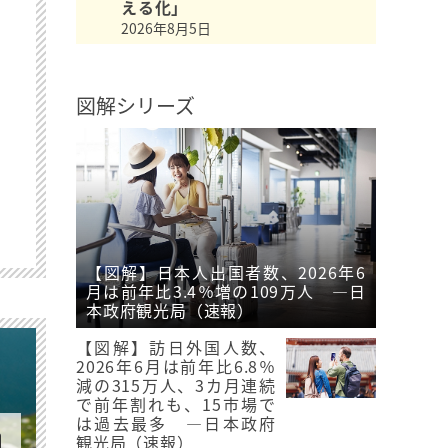
える化」
2026年8月5日
図解シリーズ
【図解】日本人出国者数、2026年6
月は前年比3.4％増の109万人 ―日
本政府観光局（速報）
【図解】訪日外国人数、
2026年6月は前年比6.8％
減の315万人、3カ月連続
で前年割れも、15市場で
は過去最多 ―日本政府
観光局（速報）