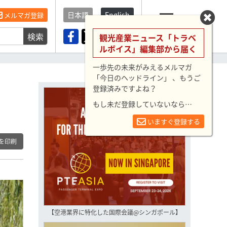
日本語
English
メルマガ登録
検索
メニュー
観光産業ニュース「トラベ
ルボイス」編集部から届く
一歩先の未来がみえるメルマガ
「今日のヘッドライン」 、もうご
登録済みですよね？
もし未だ登録していないなら…
いますぐ登録する
を印刷
【空港業界に特化した国際会議@シンガポール】