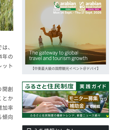
では、
4年の
レット
【中東最大級の国際観光イベント＠ドバイ】
の開創
ことか
増加率
る傾向