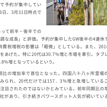
％増で予約が集中してい
6日、3月31日時点で
あって前半・後半での
調な成長」と評価。予約が集中したGW後半の4連休
消費税増税の影響は「軽微」としている。また、201
あげた。特に20代は30.7％増と市場を牽引。タブ
.8％増となっているという。
同期比の増加率で首位となった。四国八十八ヶ所霊場
みられ、20代だけでは157．3％増と急増している
て注目されたのではないかとみている。前年同期比の
雲大社があり、引き続きパワースポット人気が続いてい