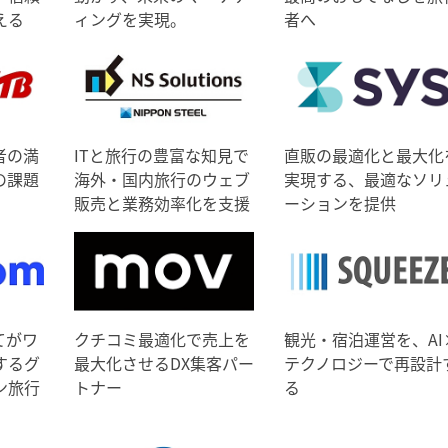
える
ィングを実現。
者へ
者の満
ITと旅行の豊富な知見で
直販の最適化と最大化
の課題
海外・国内旅行のウェブ
実現する、最適なソリ
販売と業務効率化を支援
ーションを提供
てがワ
クチコミ最適化で売上を
観光・宿泊運営を、AI
するグ
最大化させるDX集客パー
テクノロジーで再設計
ン旅行
トナー
る