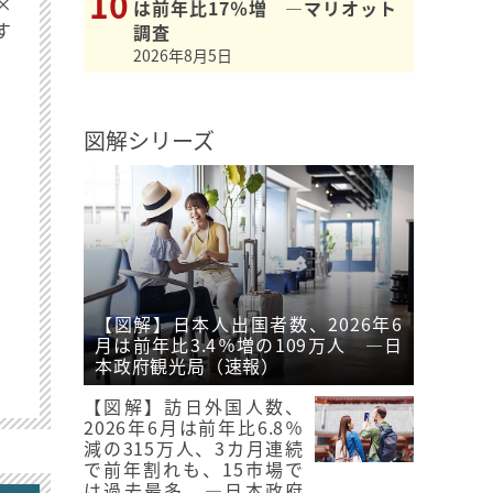
×
は前年比17％増 ―マリオット
す
調査
2026年8月5日
図解シリーズ
【図解】日本人出国者数、2026年6
月は前年比3.4％増の109万人 ―日
本政府観光局（速報）
【図解】訪日外国人数、
2026年6月は前年比6.8％
減の315万人、3カ月連続
で前年割れも、15市場で
は過去最多 ―日本政府