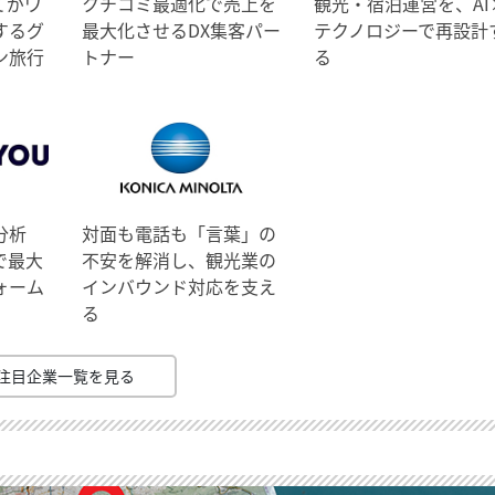
てがワ
クチコミ最適化で売上を
観光・宿泊運営を、AI
するグ
最大化させるDX集客パー
テクノロジーで再設計
ン旅行
トナー
る
分析
対面も電話も「言葉」の
で最大
不安を解消し、観光業の
ォーム
インバウンド対応を支え
る
注目企業一覧を見る