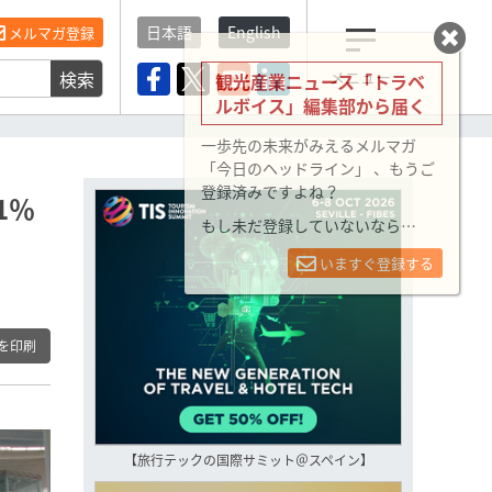
日本語
English
メルマガ登録
検索
メニュー
観光産業ニュース「トラベ
ルボイス」編集部から届く
一歩先の未来がみえるメルマガ
「今日のヘッドライン」 、もうご
登録済みですよね？
1％
もし未だ登録していないなら…
いますぐ登録する
を印刷
【旅行テックの国際サミット＠スペイン】