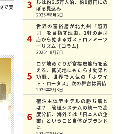
ルは約6.5万人泊、約9億円にの
設で実
ぼる見込み
2026年8月3日
世界の富裕層が北九州「照寿
司」を目指す理由、1軒の寿司
店から始まるガストロノミーツ
ーリズム【コラム】
2026年8月7日
ロケ地めぐりが富裕層旅行を変
える、観光地にもたらす効果と
功罪、世界で人気の「ホワイ
ト・ロータス」次の舞台は南仏
2026年8月3日
宿泊主体型ホテルの勝ち筋と
は？ 管理システムの統一で高
を
度分析、海外では「日本人の企
業」ということ自体がブランド
に
2026年8月3日