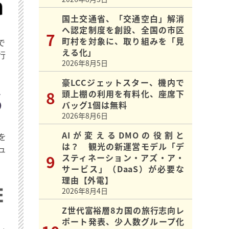
国土交通省、「交通空白」解消
へ認定制度を創設、全国の市区
町村を対象に、取り組みを「見
で
える化」
行
2026年8月5日
豪LCCジェットスター、機内で
頭上棚の利用を有料化、座席下
バッグ1個は無料
2026年8月6日
AIが変えるDMOの役割と
を
は？ 観光の新運営モデル「デ
ュ
スティネーション・アズ・ア・
サービス」（DaaS）が必要な
理由【外電】
2026年8月4日
Z世代富裕層8カ国の旅行志向レ
ポート発表、少人数グループ化