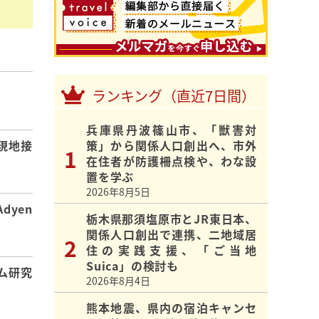
ランキング（直近7日間）
】
兵庫県丹波篠山市、「獣害対
策」から関係人口創出へ、市外
現地接
在住者が防護柵点検や、わな設
置を学ぶ
2026年8月5日
dyen
栃木県那須塩原市とJR東日本、
関係人口創出で連携、二地域居
住の実践支援、「ご当地
Suica」の検討も
ム研究
2026年8月4日
熊本地震、県内の宿泊キャンセ