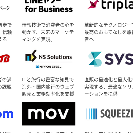
自走で
情報技術で消費者の心を
革新的なテクノロジー
、信頼
動かす、未来のマーケテ
最高のおもてなしを旅
える
ィングを実現。
者へ
者の満
ITと旅行の豊富な知見で
直販の最適化と最大化
の課題
海外・国内旅行のウェブ
実現する、最適なソリ
販売と業務効率化を支援
ーションを提供