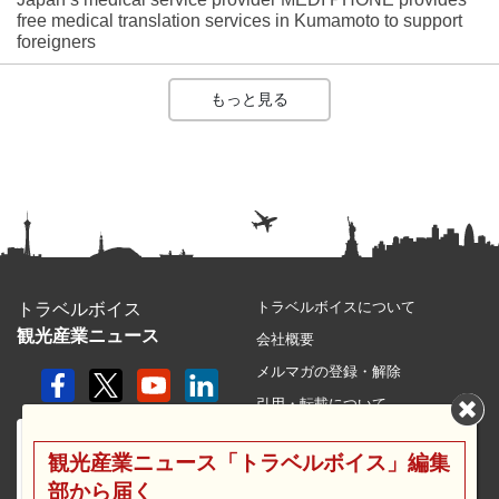
free medical translation services in Kumamoto to support
foreigners
もっと見る
トラベルボイスについて
トラベルボイス
観光産業ニュース
会社概要
メルマガの登録・解除
引用・転載について
プライバシーポリシー
観光産業ニュース「トラベルボイス」編集
利用規約
部から届く