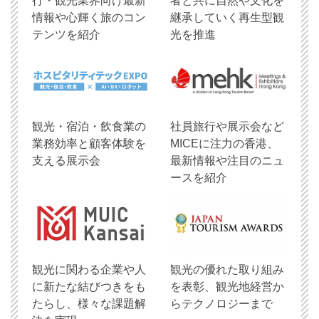
行・観光業界向け最新
者と共に自然や文化を
情報や心輝く旅のコン
継承していく再生型観
テンツを紹介
光を推進
観光・宿泊・飲食業の
社員旅行や展示会など
業務効率と顧客体験を
MICEに注力の香港、
支える展示会
最新情報や注目のニュ
ースを紹介
観光に関わる企業や人
観光の優れた取り組み
に新たな結びつきをも
を表彰、観光地経営か
たらし、様々な課題解
らテクノロジーまで