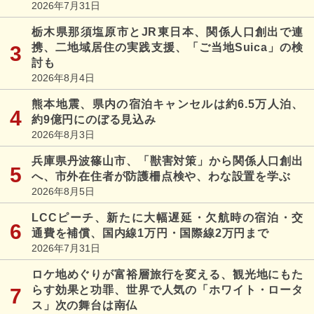
2026年7月31日
栃木県那須塩原市とJR東日本、関係人口創出で連
携、二地域居住の実践支援、「ご当地Suica」の検
討も
2026年8月4日
熊本地震、県内の宿泊キャンセルは約6.5万人泊、
約9億円にのぼる見込み
2026年8月3日
兵庫県丹波篠山市、「獣害対策」から関係人口創出
へ、市外在住者が防護柵点検や、わな設置を学ぶ
2026年8月5日
LCCピーチ、新たに大幅遅延・欠航時の宿泊・交
通費を補償、国内線1万円・国際線2万円まで
2026年7月31日
ロケ地めぐりが富裕層旅行を変える、観光地にもた
らす効果と功罪、世界で人気の「ホワイト・ロータ
ス」次の舞台は南仏