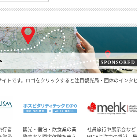
ト
SPONSORED
サイトです。ロゴをクリックすると注目観光局・団体のインタ
旅行者
観光・宿泊・飲食業の業
社員旅行や展示会など
を継承
務効率と顧客体験を支え
MICEに注力の香港、