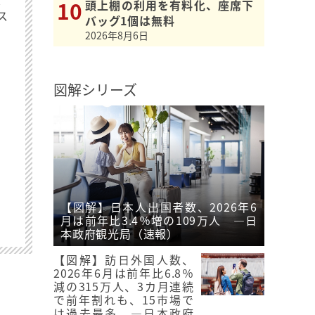
頭上棚の利用を有料化、座席下
ス
バッグ1個は無料
2026年8月6日
図解シリーズ
【図解】日本人出国者数、2026年6
月は前年比3.4％増の109万人 ―日
本政府観光局（速報）
【図解】訪日外国人数、
2026年6月は前年比6.8％
減の315万人、3カ月連続
で前年割れも、15市場で
は過去最多 ―日本政府