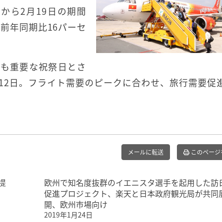
日から2月19日の期間
は前年同期比16パーセ
最も重要な祝祭日とさ
2月12日。フライト需要のピークに合わせ、旅行需要促
メールに転送
このページ
提
欧州で知名度抜群のイエニスタ選手を起用した訪
促進プロジェクト、楽天と日本政府観光局が共同
開、欧州市場向け
2019年1月24日