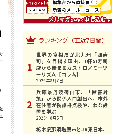
を
ランキング（直近7日間）
で
世界の富裕層が北九州「照寿
行
司」を目指す理由、1軒の寿司
店から始まるガストロノミーツ
ーリズム【コラム】
2026年8月7日
兵庫県丹波篠山市、「獣害対
策」から関係人口創出へ、市外
在住者が防護柵点検や、わな設
を
置を学ぶ
ュ
2026年8月5日
栃木県那須塩原市とJR東日本、