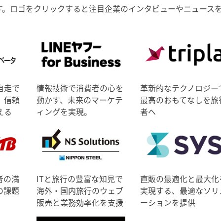
す。ロゴをクリックすると注目企業のインタビューやニュース
自走で
情報技術で消費者の心を
革新的なテクノロジー
、信頼
動かす、未来のマーケテ
最高のおもてなしを旅
える
ィングを実現。
者へ
者の満
ITと旅行の豊富な知見で
直販の最適化と最大化
の課題
海外・国内旅行のウェブ
実現する、最適なソリ
販売と業務効率化を支援
ーションを提供