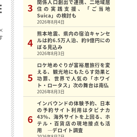
関係人口創出で連携、二地域居
住の実践支援、「ご当地
Suica」の検討も
2026年8月4日
×
熊本地震、県内の宿泊キャンセ
す
ルは約6.5万人泊、約9億円にの
ぼる見込み
2026年8月3日
ロケ地めぐりが富裕層旅行を変
える、観光地にもたらす効果と
功罪、世界で人気の「ホワイ
ト・ロータス」次の舞台は南仏
2026年8月3日
インバウンドの体験予約、日本
の予約サイト利用はタビナカ
43％、海外サイトを上回る、ホ
テル・百貨店の現地接点も活
用 ―デロイト調査
2026年8月7日