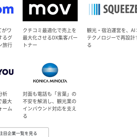
てがワ
クチコミ最適化で売上を
観光・宿泊運営を、AI
するグ
最大化させるDX集客パー
テクノロジーで再設計
ン旅行
トナー
る
分析
対面も電話も「言葉」の
で最大
不安を解消し、観光業の
ォーム
インバウンド対応を支え
る
注目企業一覧を見る