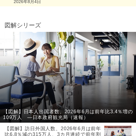
2026年8月4日
図解シリーズ
【図解】日本人出国者数、2026年6月は前年比3.4％増の
109万人 ―日本政府観光局（速報）
【図解】訪日外国人数、2026年6月は前年
比6.8％減の315万人、3カ月連続で前年割