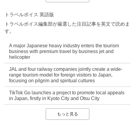
トラベルボイス 英語版
トラベルボイス編集部が厳選した注目記事を英文で読めま
す。
A major Japanese heavy industry enters the tourism
business with premium travel by business jet and
helicopter
JAL and four railway companies jointly create a wide-
range tourism model for foreign visitors to Japan,
focusing on pilgrim and spiritual cultures
TikTok Go launches a project to promote local appeals
in Japan, firstly in Kyoto City and Otsu City
もっと見る