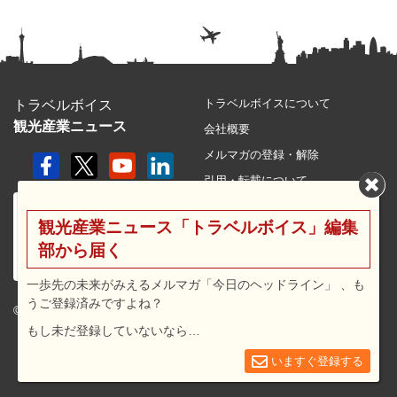
トラベルボイスについて
トラベルボイス
観光産業ニュース
会社概要
メルマガの登録・解除
引用・転載について
プライバシーポリシー
観光産業ニュース「トラベルボイス」編集
利用規約
部から届く
サイトマップ
広告メニュー・料金
一歩先の未来がみえるメルマガ「今日のヘッドライン」 、も
うご登録済みですよね？
プレスリリース窓口
© 2026 travel voice.
もし未だ登録していないなら…
求人広告
お問合せ
いますぐ登録する