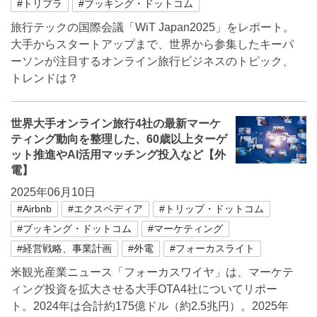
#トリプラ
#ブッキング・ドットコム
旅行テックの国際会議「WiT Japan2025」をレポート。
大手からスタートアップまで、世界から参集したキーパ
ーソンが注目するオンライン旅行ビジネスのトピック、
トレンドは？
世界大手オンライン旅行4社の最新マーケ
ティング動向を整理した、60歳以上ターゲ
ット推進やAI活用マッチング投入など【外
電】
2025年06月10日
#Airbnb
#エクスペディア
#トリップ・ドットコム
#ブッキング・ドットコム
#マーケティング
#経営戦略、事業計画
#外電
#フォーカスライト
米観光産業ニュース「フォーカスワイヤ」は、マーケテ
ィング投資を拡大させる大手OTA4社についてリポー
ト。2024年は合計約175億ドル（約2.5兆円）。2025年