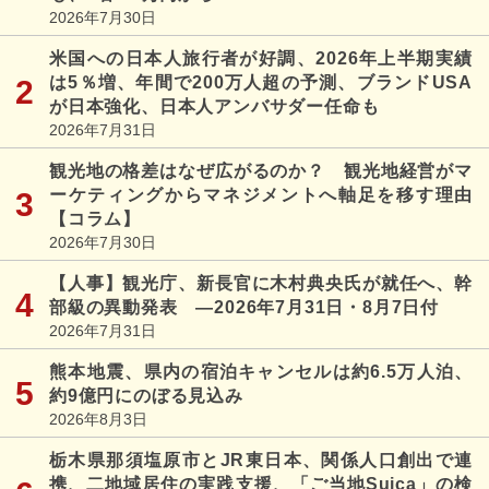
2026年7月30日
米国への日本人旅行者が好調、2026年上半期実績
は5％増、年間で200万人超の予測、ブランドUSA
が日本強化、日本人アンバサダー任命も
2026年7月31日
観光地の格差はなぜ広がるのか？ 観光地経営がマ
ーケティングからマネジメントへ軸足を移す理由
【コラム】
2026年7月30日
【人事】観光庁、新長官に木村典央氏が就任へ、幹
部級の異動発表 ―2026年7月31日・8月7日付
2026年7月31日
熊本地震、県内の宿泊キャンセルは約6.5万人泊、
約9億円にのぼる見込み
2026年8月3日
栃木県那須塩原市とJR東日本、関係人口創出で連
携、二地域居住の実践支援、「ご当地Suica」の検