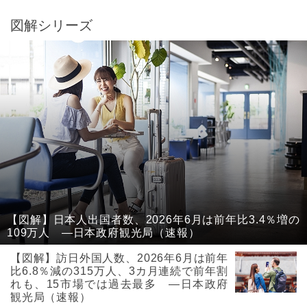
図解シリーズ
【図解】日本人出国者数、2026年6月は前年比3.4％増の
109万人 ―日本政府観光局（速報）
【図解】訪日外国人数、2026年6月は前年
比6.8％減の315万人、3カ月連続で前年割
れも、15市場では過去最多 ―日本政府
観光局（速報）