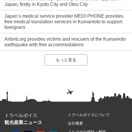
Japan, firstly in Kyoto City and Otsu City
Japan’s medical service provider MEDI PHONE provides
free medical translation services in Kumamoto to support
foreigners
Airbnb.org provides victims and rescuers of the Kumamoto
earthquake with free accommodations
もっと見る
トラベルボイスについて
トラベルボイス
観光産業ニュース
会社概要
メルマガの登録・解除