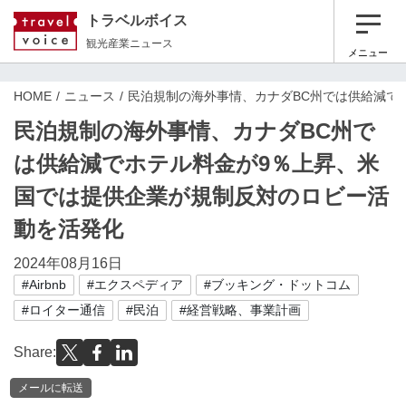
トラベルボイス
観光産業ニュース
メニュー
HOME
ニュース
民泊規制の海外事情、カナダBC州では供給減で
民泊規制の海外事情、カナダBC州で
は供給減でホテル料金が9％上昇、米
国では提供企業が規制反対のロビー活
動を活発化
2024年08月16日
#Airbnb
#エクスペディア
#ブッキング・ドットコム
#ロイター通信
#民泊
#経営戦略、事業計画
Share:
メールに転送