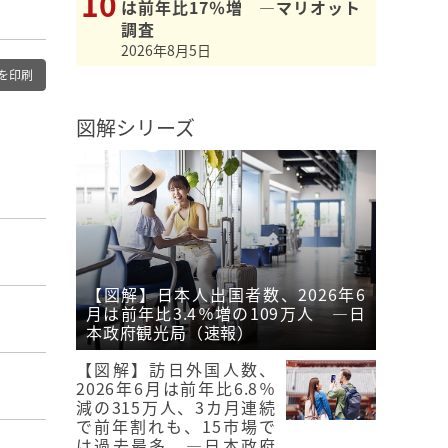
は前年比17％増 ―マリオット
調査
2026年8月5日
を印刷
図解シリーズ
【図解】日本人出国者数、2026年6
月は前年比3.4％増の109万人 ―日
本政府観光局（速報）
【図解】訪日外国人数、
2026年6月は前年比6.8％
減の315万人、3カ月連続
で前年割れも、15市場で
は過去最多 ―日本政府