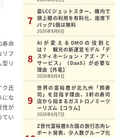
豪LCCジェットスター、機内で
頭上棚の利用を有料化、座席下
バッグ1個は無料
2026年8月6日
AIが変えるDMOの役割と
の寿命
は？ 観光の新運営モデル「デ
なリフ
スティネーション・アズ・ア・
入型リ
サービス」（DaaS）が必要な
理由【外電】
2026年8月4日
イク氏
世界の富裕層が北九州「照寿
司」を目指す理由、1軒の寿司
うにな
店から始まるガストロノミーツ
男性が
ーリズム【コラム】
2026年8月7日
めてい
Z世代富裕層8カ国の旅行志向レ
ポート発表、少人数グループ化