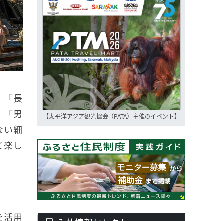
」「長
」「男
【太平洋アジア観光協会（PATA）主催のイベント】
ない細
て楽し
を活用