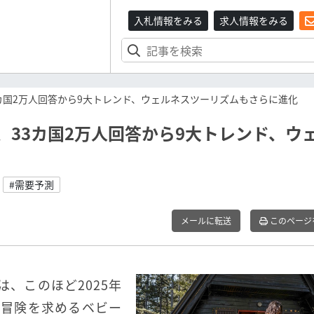
入札情報をみる
求人情報をみる
3カ国2万人回答から9大トレンド、ウェルネスツーリズムもさらに進化
、33カ国2万人回答から9大トレンド、ウ
#需要予測
メールに転送
このページ
）は、このほど2025年
。冒険を求めるベビー