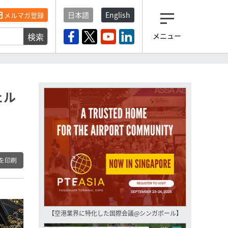
日本語
English
メルマガ登録
検索
メニュー
観光産業ニュース「トラベ
ルボイス」編集部から届く
一歩先の未来がみえるメルマガ
「今日のヘッドライン」 、もうご
登録済みですよね？
ェル
もし未だ登録していないなら…
いますぐ登録する
を印刷
【空港業界に特化した国際会議@シンガポール】