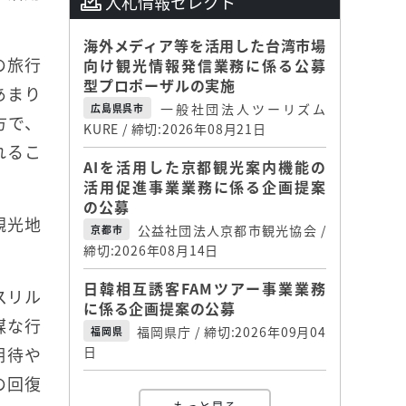
入札情報セレクト
海外メディア等を活用した台湾市場
の旅行
向け観光情報発信業務に係る公募
型プロポーザルの実施
あまり
一般社団法人ツーリズム
広島県呉市
方で、
KURE / 締切:2026年08月21日
れるこ
AIを活用した京都観光案内機能の
活用促進事業業務に係る企画提案
の公募
観光地
公益社団法人京都市観光協会 /
京都市
締切:2026年08月14日
日韓相互誘客FAMツアー事業業務
スリル
に係る企画提案の公募
謀な行
福岡県庁 / 締切:2026年09月04
福岡県
期待や
日
の回復