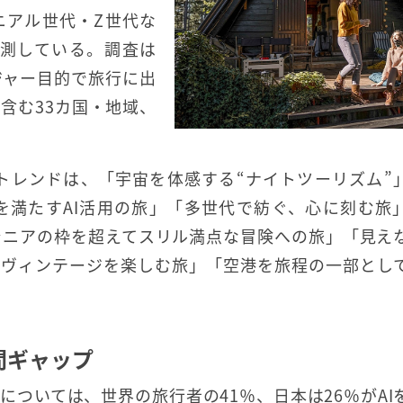
ニアル世代・Z世代な
予測している。調査は
レジャー目的で旅行に出
含む33カ国・地域、
のトレンドは、「宇宙を体感する“ナイトツーリズム”
を満たすAI活用の旅」「多世代で紡ぐ、心に刻む旅
シニアの枠を超えてスリル満点な冒険への旅」「見え
「ヴィンテージを楽しむ旅」「空港を旅程の一部とし
間ギャップ
については、世界の旅行者の41％、日本は26％がAI