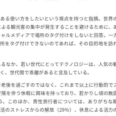
任ある使い方をしたいという視点を持つと指摘。世界
Sによる観光客の集中が発生することを避けるために、
シャルメディアで場所のタグ付けをしないと回答。一
「場所をタグ付けできないのであれば、その目的地を訪
れるなか、若い世代にとってテクノロジーは、人気の
く、世代間で乖離があると言及している。
かな老後を過ごすのではなく、これまで以上に行動的で
冒険を伴う休暇に興味を持っており、若かりし頃の無
う。このほか、男性旅行者については、ありがちな
活のストレスからの解放（29%）、休息による活力