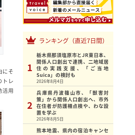
ランキング（直近7日間）
栃木県那須塩原市とJR東日本、
関係人口創出で連携、二地域居
住の実践支援、「ご当地
由にそ
Suica」の検討も
のトレ
2026年8月4日
効活用
兵庫県丹波篠山市、「獣害対
策」から関係人口創出へ、市外
在住者が防護柵点検や、わな設
置を学ぶ
2026年8月5日
熊本地震、県内の宿泊キャンセ