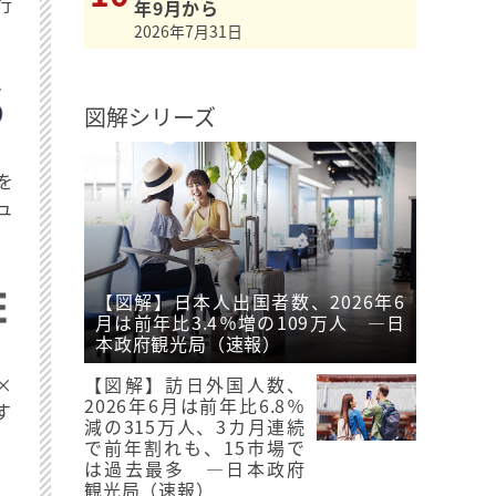
行
年9月から
2026年7月31日
図解シリーズ
を
ュ
【図解】日本人出国者数、2026年6
月は前年比3.4％増の109万人 ―日
本政府観光局（速報）
【図解】訪日外国人数、
×
2026年6月は前年比6.8％
す
減の315万人、3カ月連続
で前年割れも、15市場で
は過去最多 ―日本政府
観光局（速報）