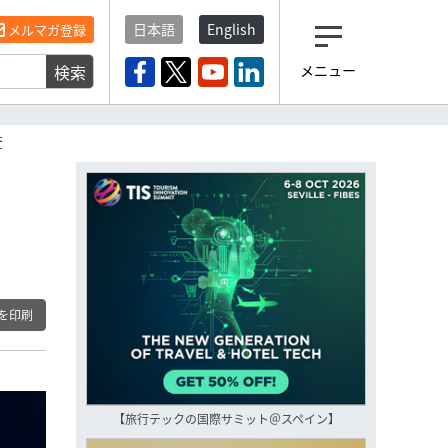
日本語
English
メルマガ登録
検索
メニュー
観光産業ニュース「トラベ
ルボイス」編集部から届く
一歩先の未来がみえるメルマガ
査
「今日のヘッドライン」 、もうご
登録済みですよね？
もし未だ登録していないなら…
いますぐ登録する
を印刷
【旅行テックの国際サミット＠スペイン】