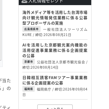
入札情報セレクト
海外メディア等を活用した台湾市場
向け観光情報発信業務に係る公募
型プロポーザルの実施
一般社団法人ツーリズム
広島県呉市
KURE / 締切:2026年08月21日
AIを活用した京都観光案内機能の
活用促進事業業務に係る企画提案
の公募
公益社団法人京都市観光協会 /
京都市
締切:2026年08月14日
日韓相互誘客FAMツアー事業業務
が当た
に係る企画提案の公募
る」の
福岡県庁 / 締切:2026年09月04
福岡県
日
ビティ