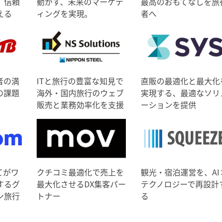
、信頼
動かす、未来のマーケテ
最高のおもてなしを旅
える
ィングを実現。
者へ
者の満
ITと旅行の豊富な知見で
直販の最適化と最大化
の課題
海外・国内旅行のウェブ
実現する、最適なソリ
販売と業務効率化を支援
ーションを提供
てがワ
クチコミ最適化で売上を
観光・宿泊運営を、AI
するグ
最大化させるDX集客パー
テクノロジーで再設計
ン旅行
トナー
る