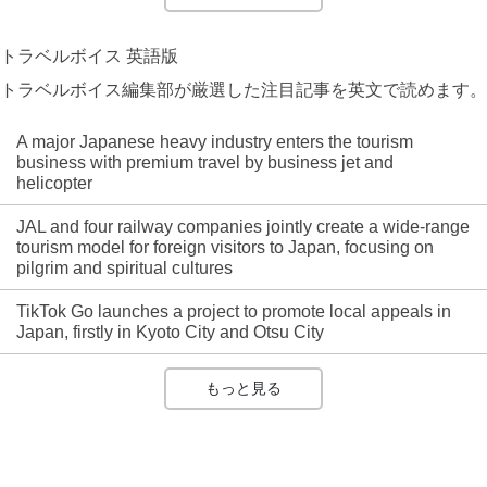
トラベルボイス 英語版
トラベルボイス編集部が厳選した注目記事を英文で読めます。
A major Japanese heavy industry enters the tourism
business with premium travel by business jet and
helicopter
JAL and four railway companies jointly create a wide-range
tourism model for foreign visitors to Japan, focusing on
pilgrim and spiritual cultures
TikTok Go launches a project to promote local appeals in
Japan, firstly in Kyoto City and Otsu City
もっと見る