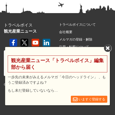
トラベルボイスについて
トラベルボイス
観光産業ニュース
会社概要
メルマガの登録・解除
引用・転載について
プライバシーポリシー
観光産業ニュース「トラベルボイス」編集
利用規約
部から届く
サイトマップ
広告メニュー・料金
一歩先の未来がみえるメルマガ「今日のヘッドライン」 、も
うご登録済みですよね？
プレスリリース窓口
© 2026 travel voice.
もし未だ登録していないなら…
求人広告
お問合せ
いますぐ登録する