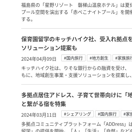
福島県の「星野リゾート 磐梯山温泉ホテル」は夏
プール空間を演出する「赤べこナイトプール」を開
する。
保育園留学のキッチハイク社、受入れ拠点
ソリューション提案も
#国内旅行
#地方創生
#家族旅
2024年04月09日
キッチハイク社は、りそな銀行からの融資を受け、
もに、地域創生事業・支援ソリューションを提案し
多拠点居住アドレス、子育て世帯向けに「
と繋がる宿を特集
#シェアリング
#国内旅行
#家
2024年03月11日
多拠点コミュニティプラットフォーム「ADDress
留学」の提供を開始。「人」「生活」「自然」など