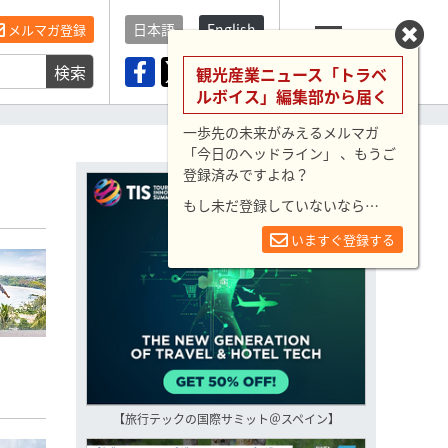
日本語
English
メルマガ登録
検索
メニュー
観光産業ニュース「トラベ
ルボイス」編集部から届く
一歩先の未来がみえるメルマガ
「今日のヘッドライン」 、もうご
登録済みですよね？
もし未だ登録していないなら…
いますぐ登録する
【旅行テックの国際サミット＠スペイン】