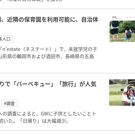
場、近隣の保育園を利用可能に、自治体
係人口
’estate（ネステート）」で、未就学児の子
山形県の鶴岡市および酒田市、長崎県の五島
まりで「バーベキュー」「旅行」が人気
#調査
への調査によると、GWに子供としたいことト
)が続いた。「日帰り」は大幅減少。