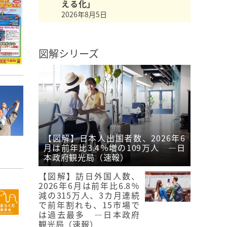
える化」
2026年8月5日
図解シリーズ
【図解】日本人出国者数、2026年6
月は前年比3.4％増の109万人 ―日
本政府観光局（速報）
【図解】訪日外国人数、
2026年6月は前年比6.8％
減の315万人、3カ月連続
で前年割れも、15市場で
は過去最多 ―日本政府
観光局（速報）