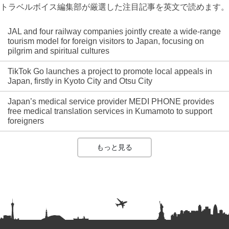
トラベルボイス編集部が厳選した注目記事を英文で読めます。
JAL and four railway companies jointly create a wide-range
tourism model for foreign visitors to Japan, focusing on
pilgrim and spiritual cultures
TikTok Go launches a project to promote local appeals in
Japan, firstly in Kyoto City and Otsu City
Japan’s medical service provider MEDI PHONE provides
free medical translation services in Kumamoto to support
foreigners
もっと見る