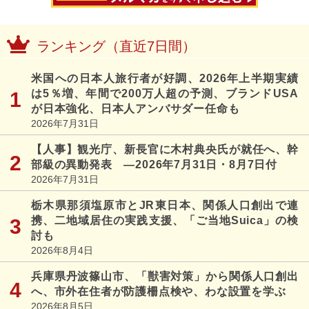
ランキング（直近7日間）
米国への日本人旅行者が好調、2026年上半期実績
は5％増、年間で200万人超の予測、ブランドUSA
が日本強化、日本人アンバサダー任命も
2026年7月31日
【人事】観光庁、新長官に木村典央氏が就任へ、幹
部級の異動発表 ―2026年7月31日・8月7日付
2026年7月31日
栃木県那須塩原市とJR東日本、関係人口創出で連
携、二地域居住の実践支援、「ご当地Suica」の検
討も
2026年8月4日
兵庫県丹波篠山市、「獣害対策」から関係人口創出
へ、市外在住者が防護柵点検や、わな設置を学ぶ
2026年8月5日