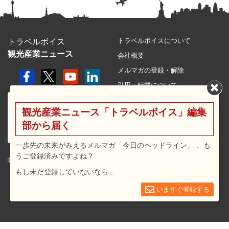
トラベルボイスについて
トラベルボイス
観光産業ニュース
会社概要
メルマガの登録・解除
引用・転載について
プライバシーポリシー
観光産業ニュース「トラベルボイス」編集
利用規約
部から届く
サイトマップ
広告メニュー・料金
一歩先の未来がみえるメルマガ「今日のヘッドライン」 、も
うご登録済みですよね？
プレスリリース窓口
© 2026 travel voice.
もし未だ登録していないなら…
求人広告
お問合せ
いますぐ登録する