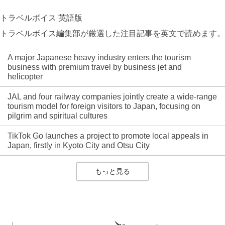
トラベルボイス 英語版
トラベルボイス編集部が厳選した注目記事を英文で読めます。
A major Japanese heavy industry enters the tourism
business with premium travel by business jet and
helicopter
JAL and four railway companies jointly create a wide-range
tourism model for foreign visitors to Japan, focusing on
pilgrim and spiritual cultures
TikTok Go launches a project to promote local appeals in
Japan, firstly in Kyoto City and Otsu City
もっと見る