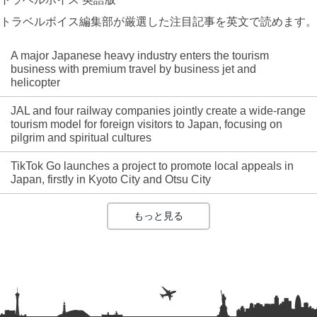
トラベルボイス編集部が厳選した注目記事を英文で読めます。
A major Japanese heavy industry enters the tourism
business with premium travel by business jet and
helicopter
JAL and four railway companies jointly create a wide-range
tourism model for foreign visitors to Japan, focusing on
pilgrim and spiritual cultures
TikTok Go launches a project to promote local appeals in
Japan, firstly in Kyoto City and Otsu City
もっと見る