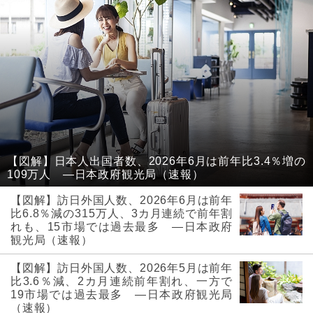
【図解】日本人出国者数、2026年6月は前年比3.4％増の
109万人 ―日本政府観光局（速報）
【図解】訪日外国人数、2026年6月は前年
比6.8％減の315万人、3カ月連続で前年割
れも、15市場では過去最多 ―日本政府
観光局（速報）
【図解】訪日外国人数、2026年5月は前年
比3.6％減、2カ月連続前年割れ、一方で
19市場では過去最多 ―日本政府観光局
（速報）