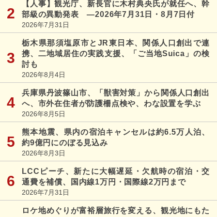
【人事】観光庁、新長官に木村典央氏が就任へ、幹
部級の異動発表 ―2026年7月31日・8月7日付
2026年7月31日
栃木県那須塩原市とJR東日本、関係人口創出で連
携、二地域居住の実践支援、「ご当地Suica」の検
討も
2026年8月4日
兵庫県丹波篠山市、「獣害対策」から関係人口創出
へ、市外在住者が防護柵点検や、わな設置を学ぶ
2026年8月5日
熊本地震、県内の宿泊キャンセルは約6.5万人泊、
約9億円にのぼる見込み
2026年8月3日
LCCピーチ、新たに大幅遅延・欠航時の宿泊・交
通費を補償、国内線1万円・国際線2万円まで
2026年7月31日
ロケ地めぐりが富裕層旅行を変える、観光地にもた