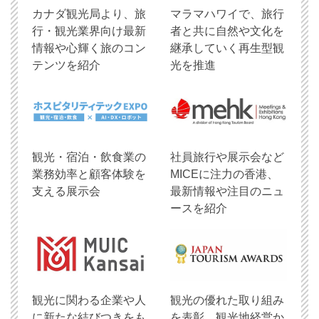
​カナダ観光局より、旅
マラマハワイで、旅行
行・観光業界向け最新
者と共に自然や文化を
情報や心輝く旅のコン
継承していく再生型観
テンツを紹介
光を推進
観光・宿泊・飲食業の
社員旅行や展示会など
業務効率と顧客体験を
MICEに注力の香港、
支える展示会
最新情報や注目のニュ
ースを紹介
観光に関わる企業や人
観光の優れた取り組み
に新たな結びつきをも
を表彰、観光地経営か