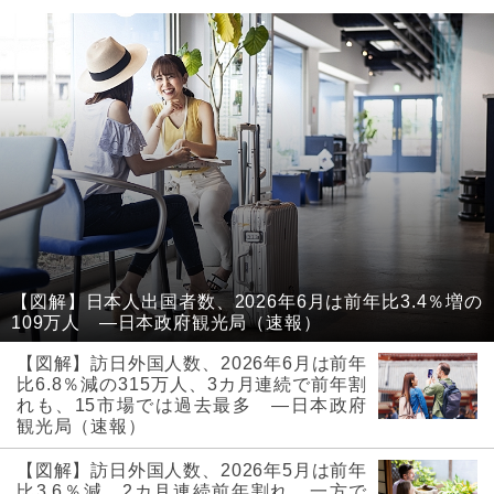
【図解】日本人出国者数、2026年6月は前年比3.4％増の
109万人 ―日本政府観光局（速報）
【図解】訪日外国人数、2026年6月は前年
比6.8％減の315万人、3カ月連続で前年割
れも、15市場では過去最多 ―日本政府
観光局（速報）
【図解】訪日外国人数、2026年5月は前年
比3.6％減、2カ月連続前年割れ、一方で