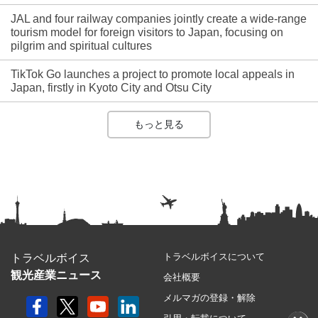
JAL and four railway companies jointly create a wide-range
tourism model for foreign visitors to Japan, focusing on
pilgrim and spiritual cultures
TikTok Go launches a project to promote local appeals in
Japan, firstly in Kyoto City and Otsu City
もっと見る
トラベルボイスについて
トラベルボイス
観光産業ニュース
会社概要
メルマガの登録・解除