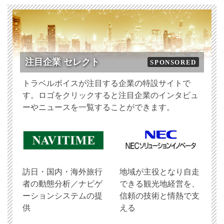
注目企業 セレクト
SPONSORED
トラベルボイスが注目する企業の特設サイトで
す。ロゴをクリックすると注目企業のインタビュ
ーやニュースを一覧することができます。
訪日・国内・海外旅行
地域が主役となり自走
者の動態分析／ナビゲ
できる観光地経営を、
ーションシステムの提
信頼の技術と情熱で支
供
える