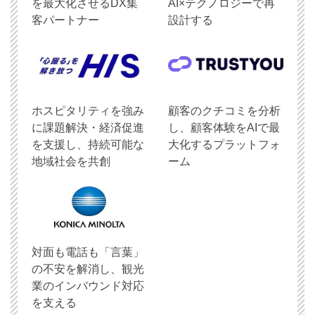
を最大化させるDX集
AI×テクノロジーで再
客パートナー
設計する
ホスピタリティを強み
顧客のクチコミを分析
に課題解決・経済促進
し、顧客体験をAIで最
を支援し、持続可能な
大化するプラットフォ
地域社会を共創
ーム
対面も電話も「言葉」
の不安を解消し、観光
業のインバウンド対応
を支える