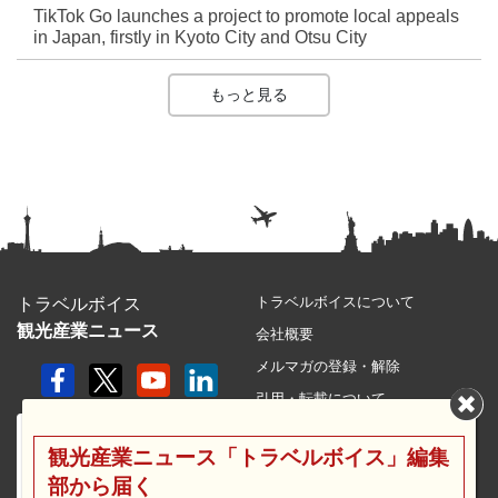
TikTok Go launches a project to promote local appeals
in Japan, firstly in Kyoto City and Otsu City
もっと見る
トラベルボイスについて
トラベルボイス
観光産業ニュース
会社概要
メルマガの登録・解除
引用・転載について
プライバシーポリシー
観光産業ニュース「トラベルボイス」編集
利用規約
部から届く
サイトマップ