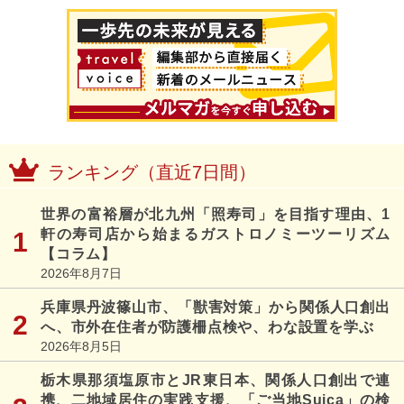
ランキング（直近7日間）
世界の富裕層が北九州「照寿司」を目指す理由、1
軒の寿司店から始まるガストロノミーツーリズム
【コラム】
2026年8月7日
兵庫県丹波篠山市、「獣害対策」から関係人口創出
へ、市外在住者が防護柵点検や、わな設置を学ぶ
2026年8月5日
栃木県那須塩原市とJR東日本、関係人口創出で連
携、二地域居住の実践支援、「ご当地Suica」の検