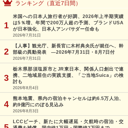
ランキング（直近7日間）
米国への日本人旅行者が好調、2026年上半期実績
は5％増、年間で200万人超の予測、ブランドUSA
が日本強化、日本人アンバサダー任命も
2026年7月31日
【人事】観光庁、新長官に木村典央氏が就任へ、幹
部級の異動発表 ―2026年7月31日・8月7日付
2026年7月31日
栃木県那須塩原市とJR東日本、関係人口創出で連
携、二地域居住の実践支援、「ご当地Suica」の検
討も
2026年8月4日
熊本地震、県内の宿泊キャンセルは約6.5万人泊、
約9億円にのぼる見込み
2026年8月3日
LCCピーチ、新たに大幅遅延・欠航時の宿泊・交
通費を補償、国内線1万円・国際線2万円まで