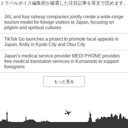
トラベルボイス編集部が厳選した注目記事を英文で読めます。
JAL and four railway companies jointly create a wide-range
tourism model for foreign visitors to Japan, focusing on
pilgrim and spiritual cultures
TikTok Go launches a project to promote local appeals in
Japan, firstly in Kyoto City and Otsu City
Japan’s medical service provider MEDI PHONE provides
free medical translation services in Kumamoto to support
foreigners
もっと見る