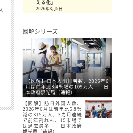
最
える化」
2026年8月5日
ス
図解シリーズ
【図解】日本人出国者数、2026年6
月は前年比3.4％増の109万人 ―日
本政府観光局（速報）
【図解】訪日外国人数、
2026年6月は前年比6.8％
減の315万人、3カ月連続
で前年割れも、15市場で
は過去最多 ―日本政府
観光局（速報）