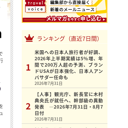
を
ランキング（直近7日間）
米国への日本人旅行者が好調、
で
2026年上半期実績は5％増、年
行
間で200万人超の予測、ブラン
ドUSAが日本強化、日本人アン
バサダー任命も
2026年7月31日
【人事】観光庁、新長官に木村
典央氏が就任へ、幹部級の異動
を
発表 ―2026年7月31日・8月7
ュ
日付
2026年7月31日