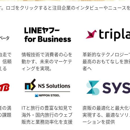
す。ロゴをクリックすると注目企業のインタビューやニュース
自走で
情報技術で消費者の心を
革新的なテクノロジー
、信頼
動かす、未来のマーケテ
最高のおもてなしを旅
える
ィングを実現。
者へ
者の満
ITと旅行の豊富な知見で
直販の最適化と最大化
の課題
海外・国内旅行のウェブ
実現する、最適なソリ
販売と業務効率化を支援
ーションを提供