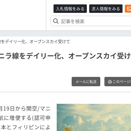
入札情報をみる
求人情報をみる
線をデイリー化、オープンスカイ受けて
マニラ線をデイリー化、オープンスカイ受
メールに転送
このページ
2月19日から関空/マニ
航に増便する(認可申
日本とフィリピンによ