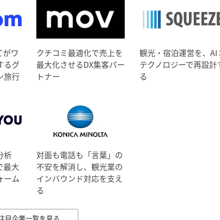
てがワ
クチコミ最適化で売上を
観光・宿泊運営を、AI
するグ
最大化させるDX集客パー
テクノロジーで再設計
ン旅行
トナー
る
分析
対面も電話も「言葉」の
で最大
不安を解消し、観光業の
ォーム
インバウンド対応を支え
る
注目企業一覧を見る