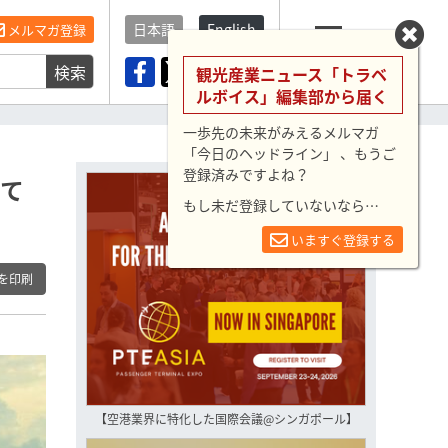
日本語
English
メルマガ登録
検索
メニュー
観光産業ニュース「トラベ
ルボイス」編集部から届く
一歩先の未来がみえるメルマガ
「今日のヘッドライン」 、もうご
登録済みですよね？
けて
もし未だ登録していないなら…
いますぐ登録する
を印刷
【空港業界に特化した国際会議@シンガポール】