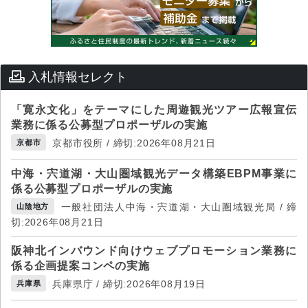
入札情報セレクト
「寛永文化」をテーマにした周遊観光ツアー広報宣伝
業務に係る公募型プロポーザルの実施
京都市役所 / 締切:2026年08月21日
京都市
中海・宍道湖・大山圏域観光データ構築EBPM事業に
係る公募型プロポーザルの実施
一般社団法人中海・宍道湖・大山圏域観光局 / 締
山陰地方
切:2026年08月21日
阪神北インバウンド向けウェブプロモーション業務に
係る企画提案コンペの実施
兵庫県庁 / 締切:2026年08月19日
兵庫県