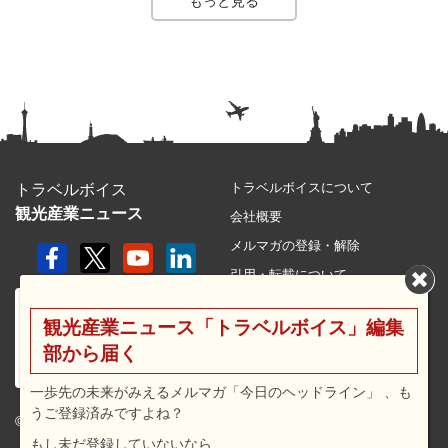
もっと見る
トラベルボイスについて
トラベルボイス
観光産業ニュース
会社概要
メルマガの登録・解除
引用・転載について
プライバシーポリシー
観光産業ニュース「トラベルボイス」編集
利用規約
部から届く
サイトマップ
広告メニュー・料金
一歩先の未来がみえるメルマガ「今日のヘッドライン」 、も
うご登録済みですよね？
プレスリリース窓口
© 2026 travel voice.
もし未だ登録していないなら…