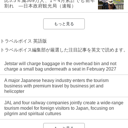
比5.5％減369万人、1～4月累計でも前年
割れ ―日本政府観光局（速報）
もっと見る
トラベルボイス 英語版
トラベルボイス編集部が厳選した注目記事を英文で読めます。
Jetstar will charge baggage in the overhead bin and not
charge a small bag underneath a seat in February 2027
A major Japanese heavy industry enters the tourism
business with premium travel by business jet and
helicopter
JAL and four railway companies jointly create a wide-range
tourism model for foreign visitors to Japan, focusing on
pilgrim and spiritual cultures