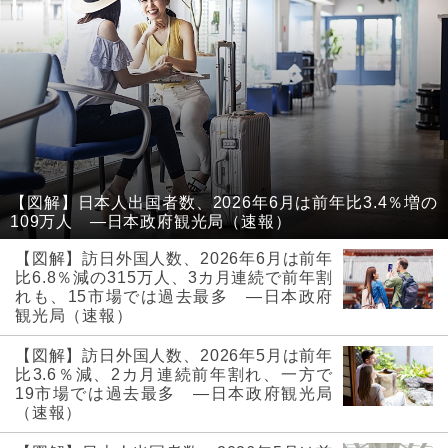
【図解】日本人出国者数、2026年6月は前年比3.4％増の
109万人 ―日本政府観光局（速報）
【図解】訪日外国人数、2026年6月は前年
比6.8％減の315万人、3カ月連続で前年割
れも、15市場では過去最多 ―日本政府
観光局（速報）
【図解】訪日外国人数、2026年5月は前年
比3.6％減、2カ月連続前年割れ、一方で
19市場では過去最多 ―日本政府観光局
（速報）