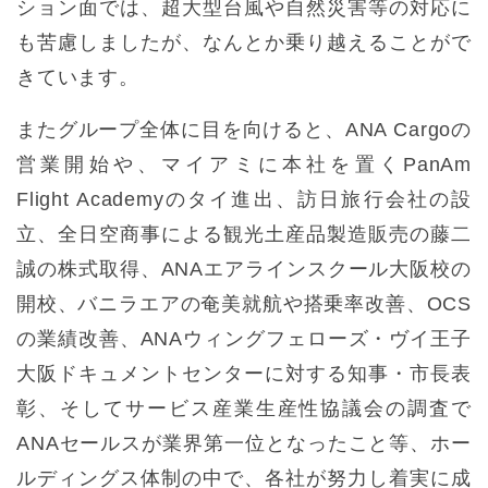
ション面では、超大型台風や自然災害等の対応に
も苦慮しましたが、なんとか乗り越えることがで
きています。
またグループ全体に目を向けると、ANA Cargoの
営業開始や、マイアミに本社を置くPanAm
Flight Academyのタイ進出、訪日旅行会社の設
立、全日空商事による観光土産品製造販売の藤二
誠の株式取得、ANAエアラインスクール大阪校の
開校、バニラエアの奄美就航や搭乗率改善、OCS
の業績改善、ANAウィングフェローズ・ヴイ王子
大阪ドキュメントセンターに対する知事・市長表
彰、そしてサービス産業生産性協議会の調査で
ANAセールスが業界第一位となったこと等、ホー
ルディングス体制の中で、各社が努力し着実に成