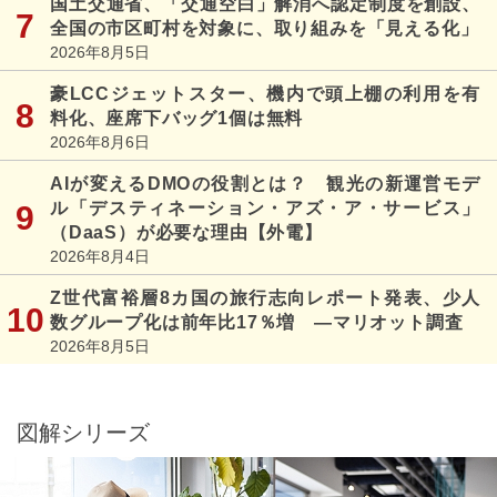
国土交通省、「交通空白」解消へ認定制度を創設、
全国の市区町村を対象に、取り組みを「見える化」
2026年8月5日
豪LCCジェットスター、機内で頭上棚の利用を有
料化、座席下バッグ1個は無料
2026年8月6日
AIが変えるDMOの役割とは？ 観光の新運営モデ
ル「デスティネーション・アズ・ア・サービス」
（DaaS）が必要な理由【外電】
2026年8月4日
Z世代富裕層8カ国の旅行志向レポート発表、少人
数グループ化は前年比17％増 ―マリオット調査
2026年8月5日
図解シリーズ