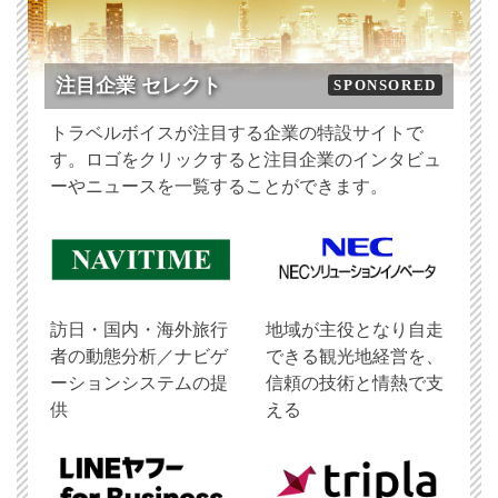
注目企業 セレクト
SPONSORED
トラベルボイスが注目する企業の特設サイトで
す。ロゴをクリックすると注目企業のインタビュ
ーやニュースを一覧することができます。
訪日・国内・海外旅行
地域が主役となり自走
者の動態分析／ナビゲ
できる観光地経営を、
ーションシステムの提
信頼の技術と情熱で支
供
える