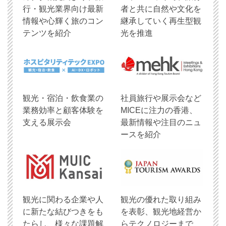
行・観光業界向け最新
者と共に自然や文化を
情報や心輝く旅のコン
継承していく再生型観
テンツを紹介
光を推進
観光・宿泊・飲食業の
社員旅行や展示会など
業務効率と顧客体験を
MICEに注力の香港、
支える展示会
最新情報や注目のニュ
ースを紹介
観光に関わる企業や人
観光の優れた取り組み
に新たな結びつきをも
を表彰、観光地経営か
たらし、様々な課題解
らテクノロジーまで