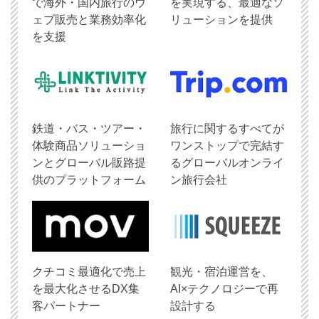
で海外・国内旅行のウ
を実現する、最適なソ
ェブ販売と業務効率化
リューションを提供
を支援
鉄道・バス・ツアー・
旅行に関するすべてが
体験商品ソリューショ
ワンストップで完結す
ンとグローバル販路提
るグローバルオンライ
供のプラットフォーム
ン旅行会社
クチコミ最適化で売上
観光・宿泊運営を、
を最大化させるDX集
AI×テクノロジーで再
客パートナー
設計する