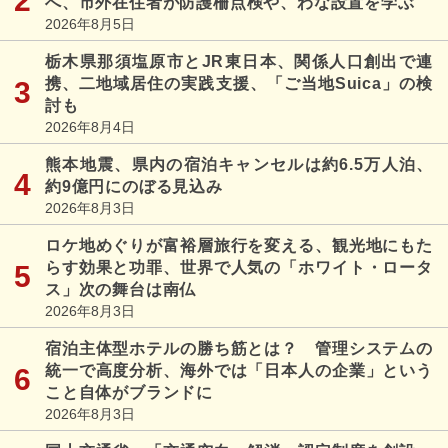
へ、市外在住者が防護柵点検や、わな設置を学ぶ
2026年8月5日
栃木県那須塩原市とJR東日本、関係人口創出で連
携、二地域居住の実践支援、「ご当地Suica」の検
討も
2026年8月4日
熊本地震、県内の宿泊キャンセルは約6.5万人泊、
約9億円にのぼる見込み
2026年8月3日
ロケ地めぐりが富裕層旅行を変える、観光地にもた
らす効果と功罪、世界で人気の「ホワイト・ロータ
ス」次の舞台は南仏
2026年8月3日
宿泊主体型ホテルの勝ち筋とは？ 管理システムの
統一で高度分析、海外では「日本人の企業」という
こと自体がブランドに
2026年8月3日