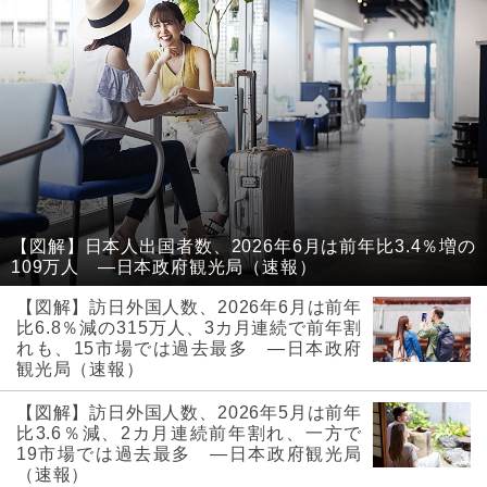
【図解】日本人出国者数、2026年6月は前年比3.4％増の
109万人 ―日本政府観光局（速報）
【図解】訪日外国人数、2026年6月は前年
比6.8％減の315万人、3カ月連続で前年割
れも、15市場では過去最多 ―日本政府
観光局（速報）
【図解】訪日外国人数、2026年5月は前年
比3.6％減、2カ月連続前年割れ、一方で
19市場では過去最多 ―日本政府観光局
（速報）