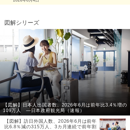
図解シリーズ
【図解】日本人出国者数、2026年6月は前年比3.4％増の
109万人 ―日本政府観光局（速報）
【図解】訪日外国人数、2026年6月は前年
比6.8％減の315万人、3カ月連続で前年割