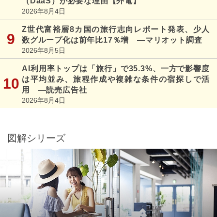
（DaaS）が必要な理由【外電】
2026年8月4日
Z世代富裕層8カ国の旅行志向レポート発表、少人
数グループ化は前年比17％増 ―マリオット調査
2026年8月5日
AI利用率トップは「旅行」で35.3%、一方で影響度
は平均並み、旅程作成や複雑な条件の宿探しで活
用 ―読売広告社
2026年8月4日
図解シリーズ