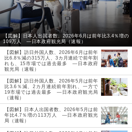
【図解】日本人出国者数、2026年6月は前年比3.4％増の
109万人 ―日本政府観光局（速報）
【図解】訪日外国人数、2026年6月は前年
比6.8％減の315万人、3カ月連続で前年割
れも、15市場では過去最多 ―日本政府
観光局（速報）
【図解】訪日外国人数、2026年5月は前年
比3.6％減、2カ月連続前年割れ、一方で
19市場では過去最多 ―日本政府観光局
（速報）
【図解】日本人出国者数、2026年5月は前
年比4.7％増の113万人 ―日本政府観光
局（速報）