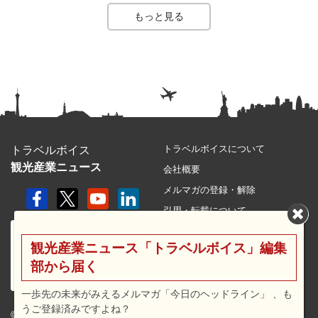
もっと見る
トラベルボイスについて
トラベルボイス
観光産業ニュース
会社概要
メルマガの登録・解除
引用・転載について
プライバシーポリシー
観光産業ニュース「トラベルボイス」編集
利用規約
部から届く
サイトマップ
広告メニュー・料金
一歩先の未来がみえるメルマガ「今日のヘッドライン」 、も
うご登録済みですよね？
プレスリリース窓口
© 2026 travel voice.