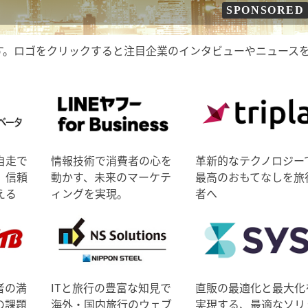
SPONSORED
す。ロゴをクリックすると注目企業のインタビューやニュース
自走で
情報技術で消費者の心を
革新的なテクノロジー
、信頼
動かす、未来のマーケテ
最高のおもてなしを旅
える
ィングを実現。
者へ
者の満
ITと旅行の豊富な知見で
直販の最適化と最大化
の課題
海外・国内旅行のウェブ
実現する、最適なソリ