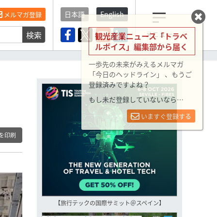
日本語
English
メルマガ登録
検索
メニュー
観光産業ニュース「トラベ
ルボイス」編集部から届く
一歩先の未来がみえるメルマガ
「今日のヘッドライン」 、もうご
登録済みですよね？
もし未だ登録していないなら…
いますぐ登録する
を印刷
【旅行テックの国際サミット＠スペイン】