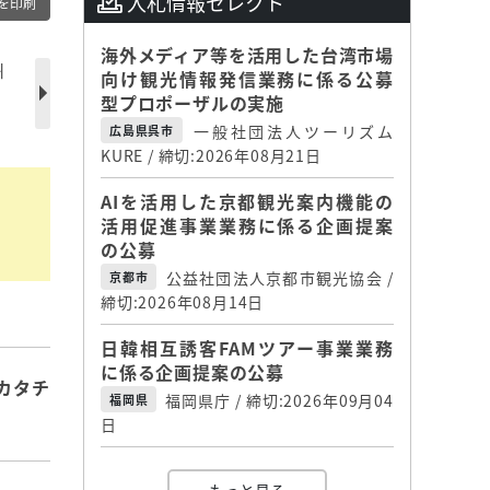
入札情報セレクト
を印刷
海外メディア等を活用した台湾市場
州
向け観光情報発信業務に係る公募
型プロポーザルの実施
一般社団法人ツーリズム
広島県呉市
KURE / 締切:2026年08月21日
AIを活用した京都観光案内機能の
活用促進事業業務に係る企画提案
の公募
公益社団法人京都市観光協会 /
京都市
締切:2026年08月14日
日韓相互誘客FAMツアー事業業務
に係る企画提案の公募
カタチ
福岡県庁 / 締切:2026年09月04
福岡県
日