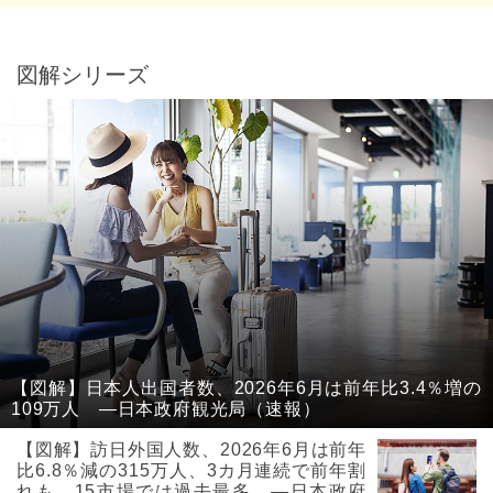
図解シリーズ
【図解】日本人出国者数、2026年6月は前年比3.4％増の
109万人 ―日本政府観光局（速報）
【図解】訪日外国人数、2026年6月は前年
比6.8％減の315万人、3カ月連続で前年割
れも、15市場では過去最多 ―日本政府