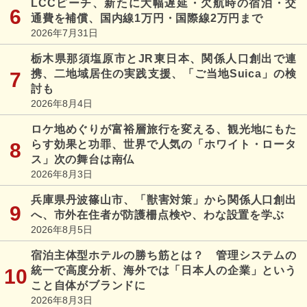
LCCピーチ、新たに大幅遅延・欠航時の宿泊・交
通費を補償、国内線1万円・国際線2万円まで
2026年7月31日
栃木県那須塩原市とJR東日本、関係人口創出で連
携、二地域居住の実践支援、「ご当地Suica」の検
討も
2026年8月4日
ロケ地めぐりが富裕層旅行を変える、観光地にもた
らす効果と功罪、世界で人気の「ホワイト・ロータ
ス」次の舞台は南仏
2026年8月3日
兵庫県丹波篠山市、「獣害対策」から関係人口創出
へ、市外在住者が防護柵点検や、わな設置を学ぶ
2026年8月5日
宿泊主体型ホテルの勝ち筋とは？ 管理システムの
統一で高度分析、海外では「日本人の企業」という
こと自体がブランドに
2026年8月3日