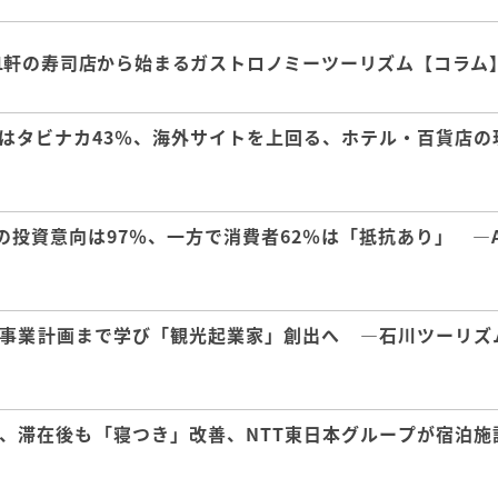
1軒の寿司店から始まるガストロノミーツーリズム【コラム
はタビナカ43％、海外サイトを上回る、ホテル・百貨店の
の投資意向は97％、一方で消費者62％は「抵抗あり」 ―A
事業計画まで学び「観光起業家」創出へ ―石川ツーリズ
、滞在後も「寝つき」改善、NTT東日本グループが宿泊施