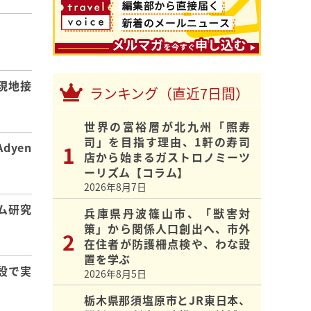
】
現地接
ランキング（直近7日間）
世界の富裕層が北九州「照寿
司」を目指す理由、1軒の寿司
dyen
店から始まるガストロノミーツ
ーリズム【コラム】
2026年8月7日
ム研究
兵庫県丹波篠山市、「獣害対
策」から関係人口創出へ、市外
在住者が防護柵点検や、わな設
置を学ぶ
設で実
2026年8月5日
栃木県那須塩原市とJR東日本、