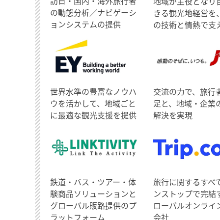
訪日・国内・海外旅行者
地域が主役となり
の動態分析／ナビゲーシ
きる観光地経営を
ョンシステムの提供
の技術と情熱で支
世界水準の豊富なノウハ
交流の力で、旅行
ウを活かして、地域ごと
足と、地域・企業
に最適な観光支援を提供
解決を実現
鉄道・バス・ツアー・体
旅行に関するすべ
験商品ソリューションと
ンストップで完結
グローバル販路提供のプ
ローバルオンライ
ラットフォーム
会社