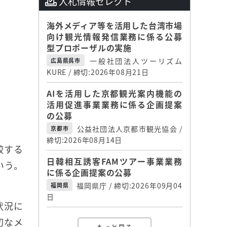
入札情報セレクト
海外メディア等を活用した台湾市場
向け観光情報発信業務に係る公募
型プロポーザルの実施
一般社団法人ツーリズム
広島県呉市
KURE / 締切:2026年08月21日
AIを活用した京都観光案内機能の
活用促進事業業務に係る企画提案
の公募
公益社団法人京都市観光協会 /
京都市
締切:2026年08月14日
較する
日韓相互誘客FAMツアー事業業務
いう。
に係る企画提案の公募
福岡県庁 / 締切:2026年09月04
福岡県
日
状況に
切なメ