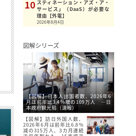
スティネーション・アズ・ア・
サービス」（DaaS）が必要な
理由【外電】
2026年8月4日
図解シリーズ
【図解】日本人出国者数、2026年6
月は前年比3.4％増の109万人 ―日
本政府観光局（速報）
【図解】訪日外国人数、
2026年6月は前年比6.8％
減の315万人、3カ月連続