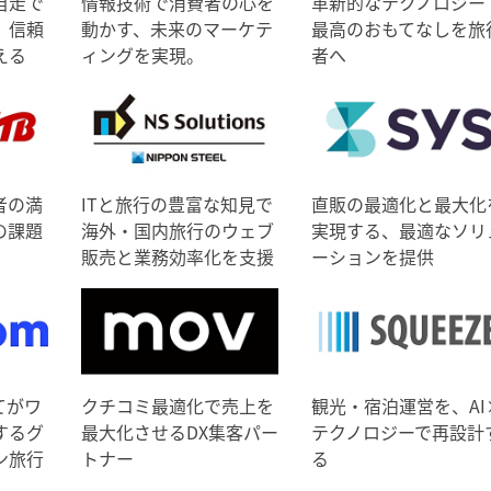
自走で
情報技術で消費者の心を
革新的なテクノロジー
、信頼
動かす、未来のマーケテ
最高のおもてなしを旅
える
ィングを実現。
者へ
者の満
ITと旅行の豊富な知見で
直販の最適化と最大化
の課題
海外・国内旅行のウェブ
実現する、最適なソリ
販売と業務効率化を支援
ーションを提供
てがワ
クチコミ最適化で売上を
観光・宿泊運営を、AI
するグ
最大化させるDX集客パー
テクノロジーで再設計
ン旅行
トナー
る