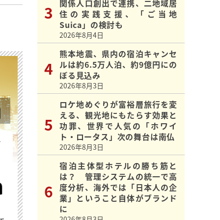
関係人口創出で連携、二地域居
住の実践支援、「ご当地
Suica」の検討も
2026年8月4日
熊本地震、県内の宿泊キャンセ
ルは約6.5万人泊、約9億円にの
ぼる見込み
2026年8月3日
ロケ地めぐりが富裕層旅行を変
える、観光地にもたらす効果と
功罪、世界で人気の「ホワイ
ト・ロータス」次の舞台は南仏
を
2026年8月3日
宿泊主体型ホテルの勝ち筋と
は？ 管理システムの統一で高
度分析、海外では「日本人の企
業」ということ自体がブランド
に
2026年8月3日