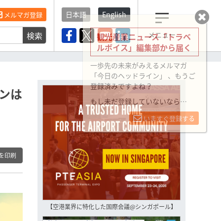
日本語
English
メルマガ登録
検索
メニュー
観光産業ニュース「トラベ
ルボイス」編集部から届く
一歩先の未来がみえるメルマガ
「今日のヘッドライン」 、もうご
登録済みですよね？
インは
もし未だ登録していないなら…
いますぐ登録する
を印刷
【空港業界に特化した国際会議@シンガポール】