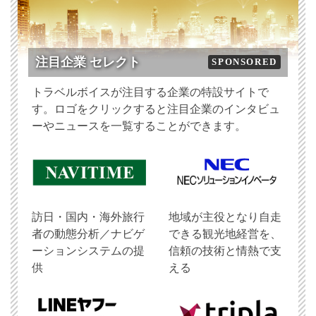
注目企業 セレクト
SPONSORED
トラベルボイスが注目する企業の特設サイトで
す。ロゴをクリックすると注目企業のインタビュ
ーやニュースを一覧することができます。
訪日・国内・海外旅行
地域が主役となり自走
者の動態分析／ナビゲ
できる観光地経営を、
ーションシステムの提
信頼の技術と情熱で支
供
える