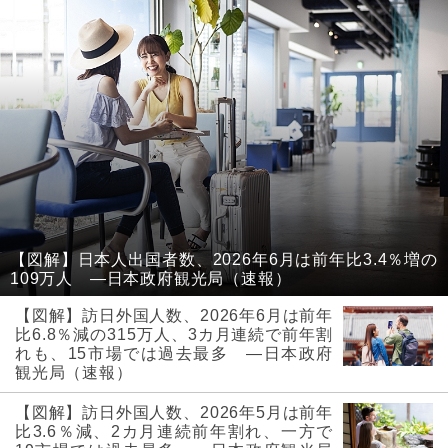
【図解】日本人出国者数、2026年6月は前年比3.4％増の
109万人 ―日本政府観光局（速報）
【図解】訪日外国人数、2026年6月は前年
比6.8％減の315万人、3カ月連続で前年割
れも、15市場では過去最多 ―日本政府
観光局（速報）
【図解】訪日外国人数、2026年5月は前年
比3.6％減、2カ月連続前年割れ、一方で