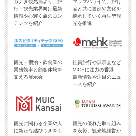
​カナダ観光局より、旅
マラマハワイで、旅行
行・観光業界向け最新
者と共に自然や文化を
情報や心輝く旅のコン
継承していく再生型観
テンツを紹介
光を推進
観光・宿泊・飲食業の
社員旅行や展示会など
業務効率と顧客体験を
MICEに注力の香港、
支える展示会
最新情報や注目のニュ
ースを紹介
観光に関わる企業や人
観光の優れた取り組み
に新たな結びつきをも
を表彰、観光地経営か