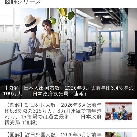
図解シリーズ
【図解】日本人出国者数、2026年6月は前年比3.4％増の
109万人 ―日本政府観光局（速報）
【図解】訪日外国人数、2026年6月は前年
比6.8％減の315万人、3カ月連続で前年割
れも、15市場では過去最多 ―日本政府
観光局（速報）
【図解】訪日外国人数、2026年5月は前年