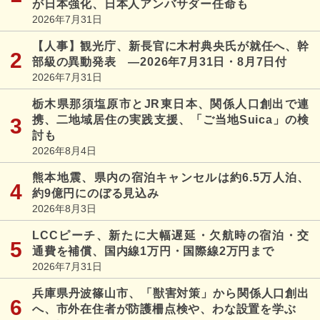
が日本強化、日本人アンバサダー任命も
2026年7月31日
【人事】観光庁、新長官に木村典央氏が就任へ、幹
部級の異動発表 ―2026年7月31日・8月7日付
2026年7月31日
栃木県那須塩原市とJR東日本、関係人口創出で連
携、二地域居住の実践支援、「ご当地Suica」の検
討も
2026年8月4日
熊本地震、県内の宿泊キャンセルは約6.5万人泊、
約9億円にのぼる見込み
2026年8月3日
LCCピーチ、新たに大幅遅延・欠航時の宿泊・交
通費を補償、国内線1万円・国際線2万円まで
2026年7月31日
兵庫県丹波篠山市、「獣害対策」から関係人口創出
へ、市外在住者が防護柵点検や、わな設置を学ぶ