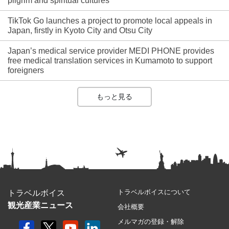
pilgrim and spiritual cultures
TikTok Go launches a project to promote local appeals in
Japan, firstly in Kyoto City and Otsu City
Japan’s medical service provider MEDI PHONE provides
free medical translation services in Kumamoto to support
foreigners
もっと見る
トラベルボイスについて
トラベルボイス
観光産業ニュース
会社概要
メルマガの登録・解除