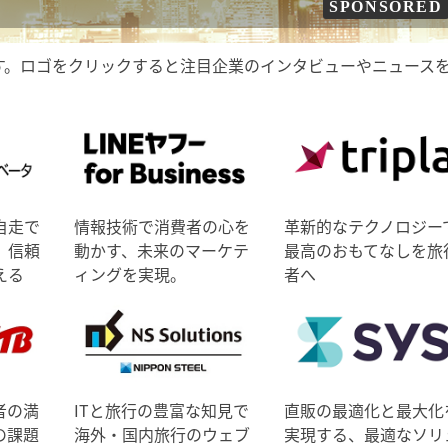
SPONSORED
す。ロゴをクリックすると注目企業のインタビューやニュース
自走で
情報技術で消費者の心を
革新的なテクノロジー
、信頼
動かす、未来のマーケテ
最高のおもてなしを旅
える
ィングを実現。
者へ
者の満
ITと旅行の豊富な知見で
直販の最適化と最大化
の課題
海外・国内旅行のウェブ
実現する、最適なソリ