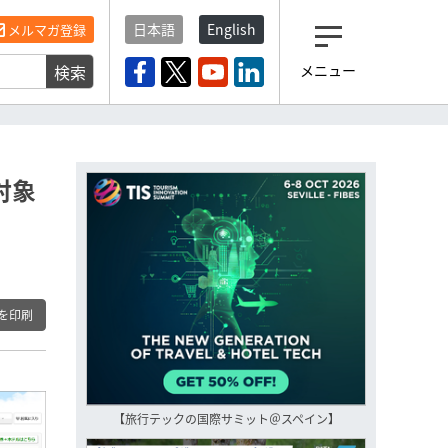
日本語
English
メルマガ登録
検索
メニュー
観光産業ニュース「トラベ
ルボイス」編集部から届く
一歩先の未来がみえるメルマガ
「今日のヘッドライン」 、もうご
登録済みですよね？
対象
もし未だ登録していないなら…
いますぐ登録する
を印刷
【旅行テックの国際サミット＠スペイン】