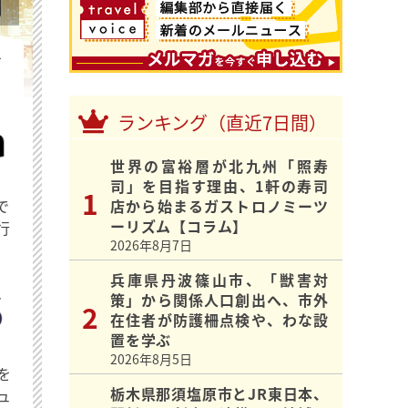
を
ランキング（直近7日間）
世界の富裕層が北九州「照寿
司」を目指す理由、1軒の寿司
で
店から始まるガストロノミーツ
ーリズム【コラム】
行
2026年8月7日
兵庫県丹波篠山市、「獣害対
策」から関係人口創出へ、市外
在住者が防護柵点検や、わな設
置を学ぶ
2026年8月5日
を
栃木県那須塩原市とJR東日本、
ュ