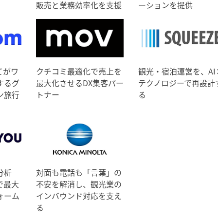
販売と業務効率化を支援
ーションを提供
てがワ
クチコミ最適化で売上を
観光・宿泊運営を、AI
するグ
最大化させるDX集客パー
テクノロジーで再設計
ン旅行
トナー
る
分析
対面も電話も「言葉」の
で最大
不安を解消し、観光業の
ォーム
インバウンド対応を支え
る