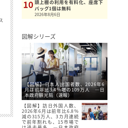
頭上棚の利用を有料化、座席下
バッグ1個は無料
最
2026年8月6日
ス
図解シリーズ
【図解】日本人出国者数、2026年6
月は前年比3.4％増の109万人 ―日
本政府観光局（速報）
【図解】訪日外国人数、
2026年6月は前年比6.8％
減の315万人、3カ月連続
で前年割れも、15市場で
は過去最多 ―日本政府