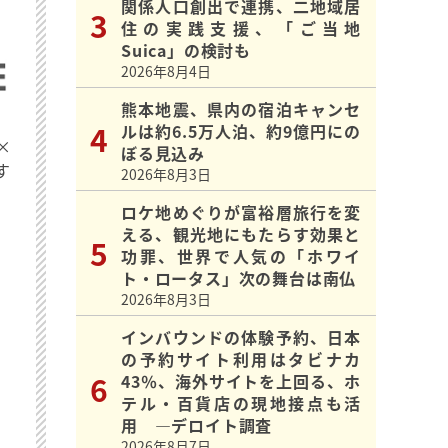
関係人口創出で連携、二地域居
住の実践支援、「ご当地
Suica」の検討も
2026年8月4日
熊本地震、県内の宿泊キャンセ
ルは約6.5万人泊、約9億円にの
×
ぼる見込み
す
2026年8月3日
ロケ地めぐりが富裕層旅行を変
える、観光地にもたらす効果と
功罪、世界で人気の「ホワイ
ト・ロータス」次の舞台は南仏
2026年8月3日
インバウンドの体験予約、日本
の予約サイト利用はタビナカ
43％、海外サイトを上回る、ホ
テル・百貨店の現地接点も活
用 ―デロイト調査
2026年8月7日