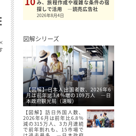
み、旅程作成や複雑な条件の宿
探しで活用 ―読売広告社
2026年8月4日
図解シリーズ
×
す
【図解】日本人出国者数、2026年6
月は前年比3.4％増の109万人 ―日
本政府観光局（速報）
【図解】訪日外国人数、
2026年6月は前年比6.8％
減の315万人、3カ月連続
で前年割れも、15市場で
は過去最多 ―日本政府