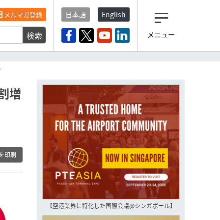
日本語
English
メルマガ登録
検索
メニュー
観光産業ニュース「トラベ
ルボイス」編集部から届く
一歩先の未来がみえるメルマガ
ン
「今日のヘッドライン」 、もうご
登録済みですよね？
割増
もし未だ登録していないなら…
いますぐ登録する
を印刷
【空港業界に特化した国際会議@シンガポール】