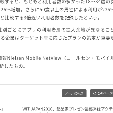
較すると、もともと利用者数の多かった18～34歳の
126％増加。さらに50歳以上の男性による利用が226
人）と比較する3倍近い利用者数を記録したという。
性別ごとにアプリの利用者層の拡大余地が異なるこ
する企業はターゲット層に応じたプランの策定が重要
lsen Mobile NetView（ニールセン・モバイ
分析したもの。
メールに転送
このページ
ル」
WIT JAPAN2016、起業家プレゼン最優秀はアク