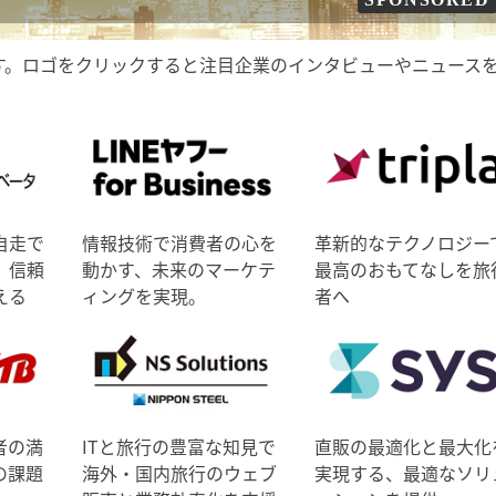
す。ロゴをクリックすると注目企業のインタビューやニュース
自走で
情報技術で消費者の心を
革新的なテクノロジー
、信頼
動かす、未来のマーケテ
最高のおもてなしを旅
える
ィングを実現。
者へ
者の満
ITと旅行の豊富な知見で
直販の最適化と最大化
の課題
海外・国内旅行のウェブ
実現する、最適なソリ