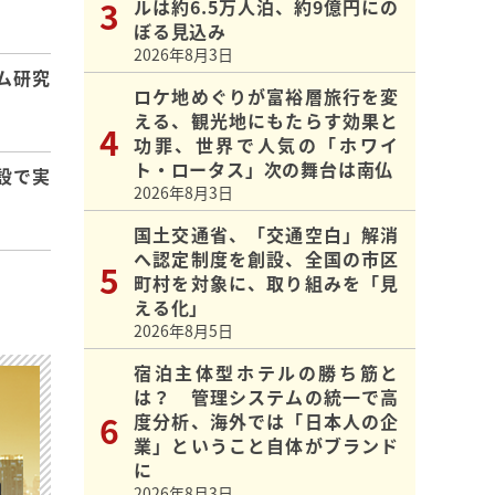
ルは約6.5万人泊、約9億円にの
ぼる見込み
2026年8月3日
ム研究
ロケ地めぐりが富裕層旅行を変
える、観光地にもたらす効果と
功罪、世界で人気の「ホワイ
ト・ロータス」次の舞台は南仏
設で実
2026年8月3日
国土交通省、「交通空白」解消
へ認定制度を創設、全国の市区
町村を対象に、取り組みを「見
える化」
2026年8月5日
宿泊主体型ホテルの勝ち筋と
は？ 管理システムの統一で高
度分析、海外では「日本人の企
業」ということ自体がブランド
に
2026年8月3日