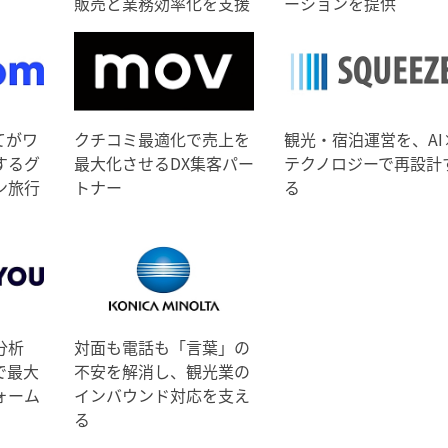
販売と業務効率化を支援
ーションを提供
てがワ
クチコミ最適化で売上を
観光・宿泊運営を、AI
するグ
最大化させるDX集客パー
テクノロジーで再設計
ン旅行
トナー
る
分析
対面も電話も「言葉」の
で最大
不安を解消し、観光業の
ォーム
インバウンド対応を支え
る