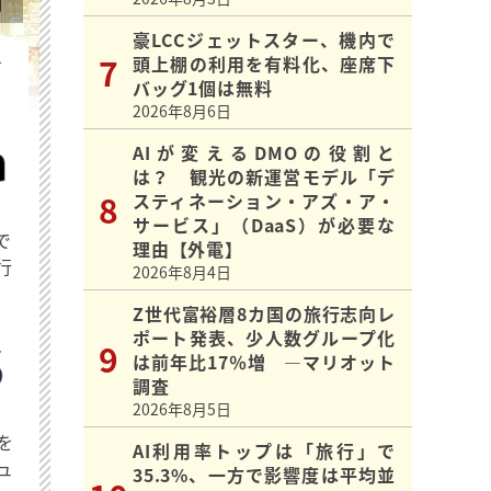
豪LCCジェットスター、機内で
頭上棚の利用を有料化、座席下
を
バッグ1個は無料
2026年8月6日
AIが変えるDMOの役割と
は？ 観光の新運営モデル「デ
スティネーション・アズ・ア・
サービス」（DaaS）が必要な
で
理由【外電】
行
2026年8月4日
Z世代富裕層8カ国の旅行志向レ
ポート発表、少人数グループ化
は前年比17％増 ―マリオット
調査
2026年8月5日
を
AI利用率トップは「旅行」で
ュ
35.3%、一方で影響度は平均並