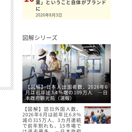
業」ということ自体がブランド
に
2026年8月3日
図解シリーズ
【図解】日本人出国者数、2026年6
月は前年比3.4％増の109万人 ―日
本政府観光局（速報）
【図解】訪日外国人数、
2026年6月は前年比6.8％
減の315万人、3カ月連続
で前年割れも、15市場で
は過去最多 ―日本政府