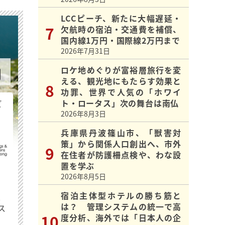
LCCピーチ、新たに大幅遅延・
欠航時の宿泊・交通費を補償、
国内線1万円・国際線2万円まで
2026年7月31日
ロケ地めぐりが富裕層旅行を変
える、観光地にもたらす効果と
功罪、世界で人気の「ホワイ
ト・ロータス」次の舞台は南仏
ビ
2026年8月3日
兵庫県丹波篠山市、「獣害対
策」から関係人口創出へ、市外
在住者が防護柵点検や、わな設
置を学ぶ
2026年8月5日
宿泊主体型ホテルの勝ち筋と
最
は？ 管理システムの統一で高
ス
度分析、海外では「日本人の企