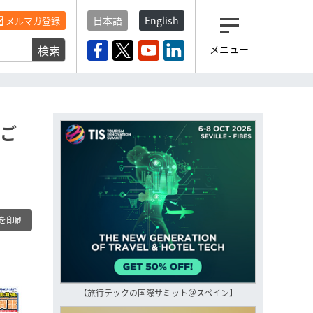
日本語
English
メルマガ登録
検索
メニュー
観光産業ニュース「トラベ
ルボイス」編集部から届く
一歩先の未来がみえるメルマガ
「今日のヘッドライン」 、もうご
登録済みですよね？
やご
もし未だ登録していないなら…
いますぐ登録する
を印刷
【旅行テックの国際サミット＠スペイン】