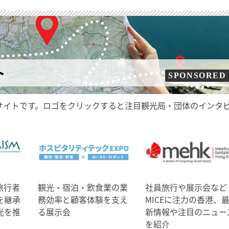
ト
SPONSORED
サイトです。ロゴをクリックすると注目観光局・団体のインタ
旅行者
観光・宿泊・飲食業の業
社員旅行や展示会など
を継承
務効率と顧客体験を支え
MICEに注力の香港、
光を推
る展示会
新情報や注目のニュー
を紹介