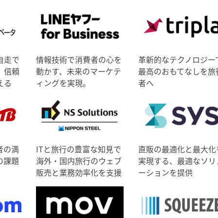
自走で
情報技術で消費者の心を
革新的なテクノロジー
、信頼
動かす、未来のマーケテ
最高のおもてなしを旅
える
ィングを実現。
者へ
者の満
ITと旅行の豊富な知見で
直販の最適化と最大化
の課題
海外・国内旅行のウェブ
実現する、最適なソリ
販売と業務効率化を支援
ーションを提供