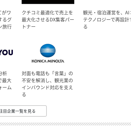
てがワ
クチコミ最適化で売上を
観光・宿泊運営を、AI
するグ
最大化させるDX集客パー
テクノロジーで再設計
ン旅行
トナー
る
分析
対面も電話も「言葉」の
で最大
不安を解消し、観光業の
ォーム
インバウンド対応を支え
る
注目企業一覧を見る