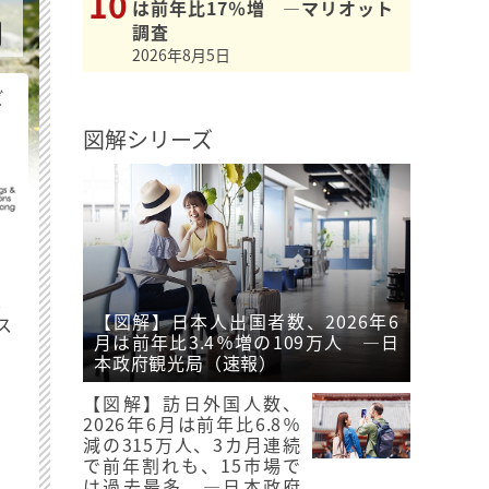
は前年比17％増 ―マリオット
調査
2026年8月5日
ビ
図解シリーズ
最
【図解】日本人出国者数、2026年6
ス
月は前年比3.4％増の109万人 ―日
本政府観光局（速報）
【図解】訪日外国人数、
2026年6月は前年比6.8％
減の315万人、3カ月連続
で前年割れも、15市場で
は過去最多 ―日本政府