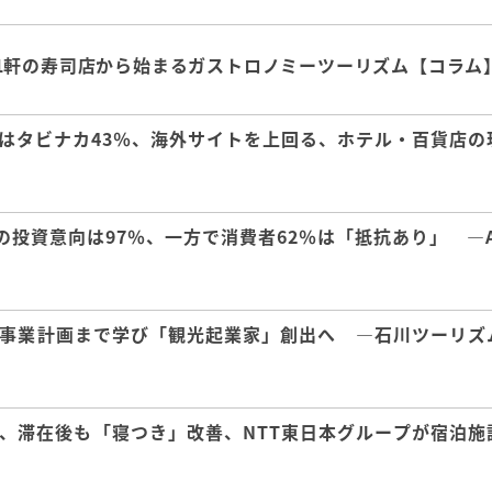
1軒の寿司店から始まるガストロノミーツーリズム【コラム
はタビナカ43％、海外サイトを上回る、ホテル・百貨店の
の投資意向は97％、一方で消費者62％は「抵抗あり」 ―A
事業計画まで学び「観光起業家」創出へ ―石川ツーリズ
、滞在後も「寝つき」改善、NTT東日本グループが宿泊施