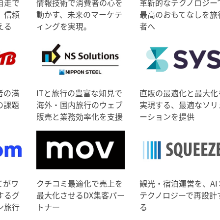
自走で
情報技術で消費者の心を
革新的なテクノロジー
、信頼
動かす、未来のマーケテ
最高のおもてなしを旅
える
ィングを実現。
者へ
者の満
ITと旅行の豊富な知見で
直販の最適化と最大化
の課題
海外・国内旅行のウェブ
実現する、最適なソリ
販売と業務効率化を支援
ーションを提供
てがワ
クチコミ最適化で売上を
観光・宿泊運営を、AI
するグ
最大化させるDX集客パー
テクノロジーで再設計
ン旅行
トナー
る