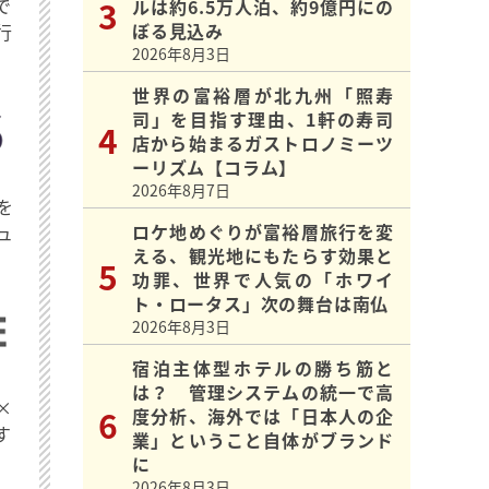
で
ルは約6.5万人泊、約9億円にの
ぼる見込み
行
2026年8月3日
世界の富裕層が北九州「照寿
司」を目指す理由、1軒の寿司
店から始まるガストロノミーツ
ーリズム【コラム】
2026年8月7日
を
ロケ地めぐりが富裕層旅行を変
ュ
える、観光地にもたらす効果と
功罪、世界で人気の「ホワイ
ト・ロータス」次の舞台は南仏
2026年8月3日
宿泊主体型ホテルの勝ち筋と
は？ 管理システムの統一で高
×
度分析、海外では「日本人の企
す
業」ということ自体がブランド
に
2026年8月3日