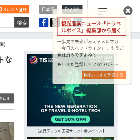
日本語
English
メルマガ登録
検索
メニュー
観光産業ニュース「トラベ
ルボイス」編集部から届く
一歩先の未来がみえるメルマガ
画】
「今日のヘッドライン」 、もうご
登録済みですよね？
トな
もし未だ登録していないなら…
いますぐ登録する
を印刷
【旅行テックの国際サミット＠スペイン】