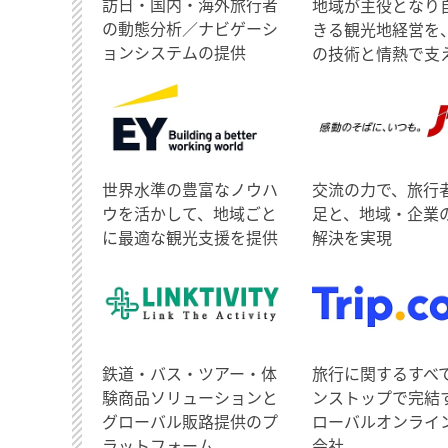
訪日・国内・海外旅行者
地域が主役となり
の動態分析／ナビゲーシ
きる観光地経営を
ョンシステムの提供
の技術と情熱で支
世界水準の豊富なノウハ
交流の力で、旅行
ウを活かして、地域ごと
足と、地域・企業
に最適な観光支援を提供
解決を実現
鉄道・バス・ツアー・体
旅行に関するすべ
験商品ソリューションと
ンストップで完結
グローバル販路提供のプ
ローバルオンライ
ラットフォーム
会社